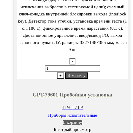
исключения выбросов в тестируемой цепи); съемный
ключ-колодка внутренней блокировки выхода (interlock
key). Детектор тока утечки, установка времени теста (1
с…180 с), фиксированное время нарастания (0,1 с).
Дистанционное управление: ввод/вывод I/O, выход
выносного пульта ДУ, размеры 322×148×385 мм, масса
9 кг.
-
Количество
товара
+
В корзину
GPT-
79601
GPT-79601 Пробойная установка
Пробойная
установка
119 171
Р
Приборы испытательные
В корзину
Быстрый просмотр