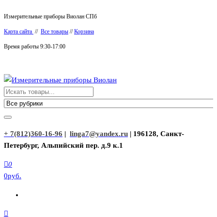
Перейти
Измерительные приборы Виолан СПб
к
Карта сайта
//
Все товары
//
Корзина
содержимому
Время работы 9:30-17:00
Измерительные приборы Виолан
+ 7(812)360-16-96
|
linga7@yandex.ru
| 196128, Санкт-
Петербург, Альпийский пер. д.9 к.1
0
0руб.