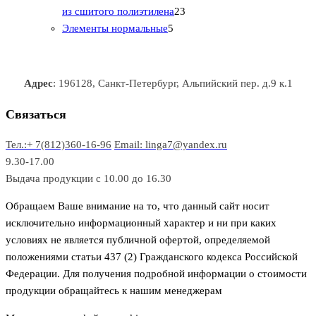
т
р
в
в
2
в
а
в
из сшитого полиэтилена
23
о
о
5
3
а
р
а
Элементы нормальные
5
в
в
т
т
р
а
р
а
о
о
а
о
р
в
в
в
Адрес
: 196128, Санкт-Петербург, Альпийский пер. д.9 к.1
о
а
а
в
р
р
Связаться
о
а
Тел.:+ 7(812)360-16-96
Email: linga7@yandex.ru
в
9.30-17.00
Выдача продукции с 10.00 до 16.30
Обращаем Ваше внимание на то, что данный сайт носит
исключительно информационный характер и ни при каких
условиях не является публичной офертой, определяемой
положениями статьи 437 (2) Гражданского кодекса Российской
Федерации. Для получения подробной информации о стоимости
продукции обращайтесь к нашим менеджерам