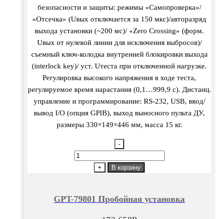
безопасности и защиты: режимы «Самопроверка»/
«Отсечка» (Uвых отключается за 150 мкс)/авторазряд
выхода установки (~200 мс)/ «Zero Crossing» (форм.
Uвых от нулевой линии для исключения выбросов)/
съемный ключ-колодка внутренней блокировки выхода
(interlock key)/ уст. Uтеста при отключенной нагрузке.
Регулировка высокого напряжения в ходе теста,
регулируемое время нарастания (0,1…999,9 с). Дистанц.
управление и программирование: RS-232, USB, ввод/
вывод I/O (опция GPIB), выход выносного пульта ДУ,
размеры 330×149×446 мм, масса 15 кг.
-
Количество
товара
+
В корзину
GPT-
79801
GPT-79801 Пробойная установка
Пробойная
установка