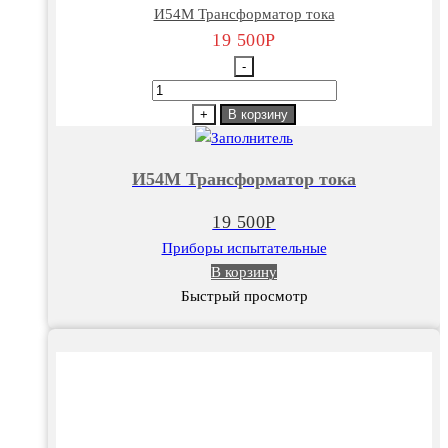
И54М Трансформатор тока
19 500
Р
-
Количество
товара
+
В корзину
И54М
Трансформатор
И54М Трансформатор тока
тока
19 500
Р
Приборы испытательные
В корзину
Быстрый просмотр