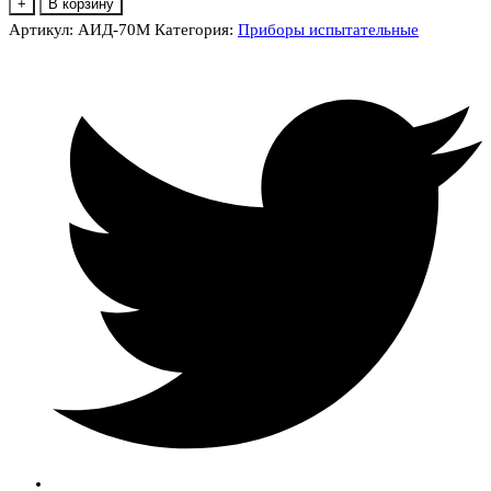
товара
+
В корзину
АИД-70М
Артикул:
АИД-70М
Категория:
Приборы испытательные
Аппарат
высоковольтный