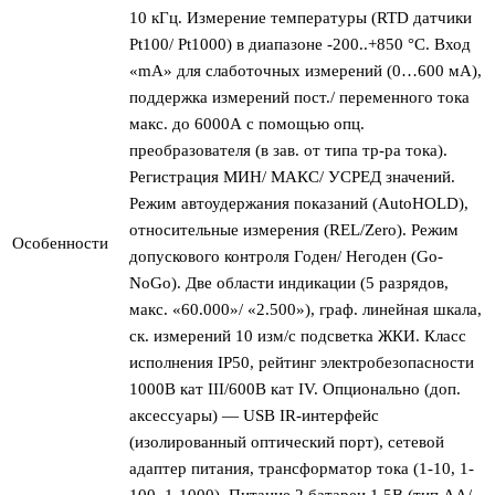
10 кГц. Измерение температуры (RTD датчики
Pt100/ Pt1000) в диапазоне -200..+850 °С. Вход
«mA» для слаботочных измерений (0…600 мА),
поддержка измерений пост./ переменного тока
макс. до 6000А с помощью опц.
преобразователя (в зав. от типа тр-ра тока).
Регистрация МИН/ МАКС/ УСРЕД значений.
Режим автоудержания показаний (AutoHOLD),
относительные измерения (REL/Zero). Режим
Особенности
допускового контроля Годен/ Негоден (Go-
NoGo). Две области индикации (5 разрядов,
макс. «60.000»/ «2.500»), граф. линейная шкала,
ск. измерений 10 изм/с подсветка ЖКИ. Класс
исполнения IP50, рейтинг электробезопасности
1000В кат III/600В кат IV. Опционально (доп.
аксессуары) — USB IR-интерфейс
(изолированный оптический порт), сетевой
адаптер питания, трансформатор тока (1-10, 1-