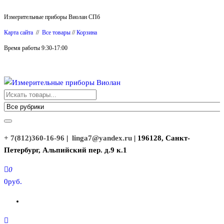
Перейти
Измерительные приборы Виолан СПб
к
Карта сайта
//
Все товары
//
Корзина
содержимому
Время работы 9:30-17:00
Измерительные приборы Виолан
+ 7(812)360-16-96
|
linga7@yandex.ru
| 196128, Санкт-
Петербург, Альпийский пер. д.9 к.1
0
0руб.