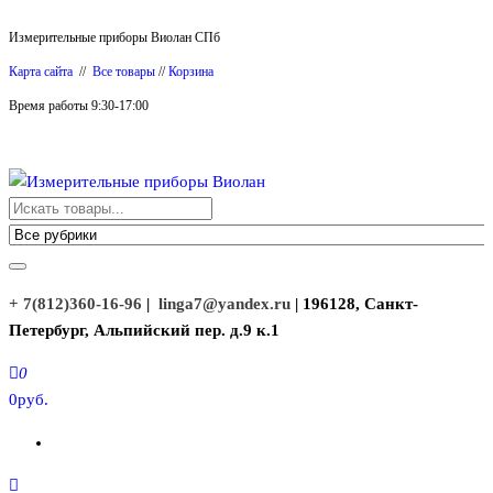
Перейти
Измерительные приборы Виолан СПб
к
Карта сайта
//
Все товары
//
Корзина
содержимому
Время работы 9:30-17:00
Измерительные приборы Виолан
+ 7(812)360-16-96
|
linga7@yandex.ru
| 196128, Санкт-
Петербург, Альпийский пер. д.9 к.1
0
0руб.