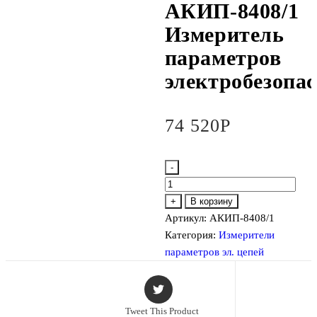
АКИП-8408/1
Измеритель
параметров
электробезопа
74 520
Р
-
Количество
товара
+
В корзину
АКИП-8408/1
Артикул:
АКИП-8408/1
Измеритель
Категория:
Измерители
параметров
параметров эл. цепей
электробезопасности
Tweet This Product