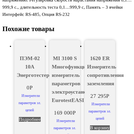
напряжению. Регулировка скорости нарастания напряжения 0,1…
999,9 с., длительность теста 0,1…999,9 с, Память – 3 ячейки
Интерфейс RS-485, Опция RS-232
Похожие товары
ПЭМ-02
MI 3100 S
1620 ER
10А
Многофункциональный
Измеритель
Энерготестер
измеритель
сопротивления
параметров
заземления
0
Р
электроустановок
27 295
Р
Измерители
EurotestEASI
параметров эл.
Измерители
цепей
параметров эл.
169 000
Р
цепей
Подробнее
Измерители
В корзину
параметров эл.