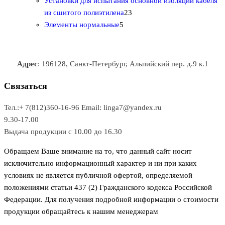
0
а
о
о
о
в
о
Установки для испытания основной изоляции кабеля
т
р
в
в
2
в
а
в
из сшитого полиэтилена
23
о
о
5
3
а
р
а
Элементы нормальные
5
в
в
т
т
р
а
р
а
о
о
а
о
р
в
в
в
Адрес
: 196128, Санкт-Петербург, Альпийский пер. д.9 к.1
о
а
а
в
р
р
Связаться
о
а
Тел.:+ 7(812)360-16-96
Email: linga7@yandex.ru
в
9.30-17.00
Выдача продукции с 10.00 до 16.30
Обращаем Ваше внимание на то, что данный сайт носит
исключительно информационный характер и ни при каких
условиях не является публичной офертой, определяемой
положениями статьи 437 (2) Гражданского кодекса Российской
Федерации. Для получения подробной информации о стоимости
продукции обращайтесь к нашим менеджерам