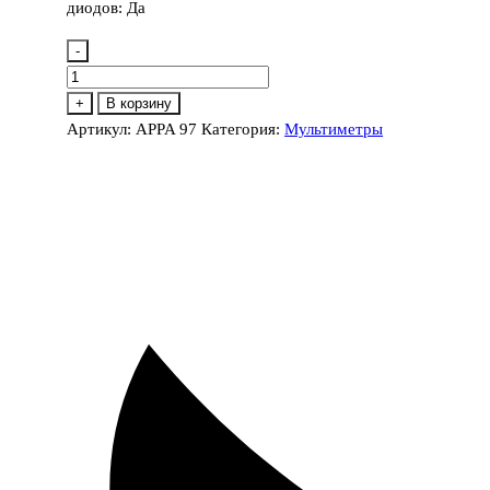
диодов: Да
-
Количество
товара
+
В корзину
APPA
Артикул:
APPA 97
Категория:
Мультиметры
97
мультиметр