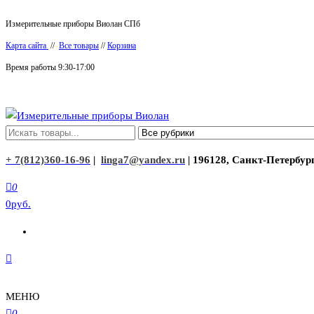
Перейти
Измерительные приборы Виолан СПб
к
Карта сайта
//
Все товары
//
Корзина
содержимому
Время работы 9:30-17:00
Измерительные приборы Виолан
+ 7(812)360-16-96
|
linga7@yandex.ru
| 196128, Санкт-Петербург
0
0руб.
МЕНЮ
0