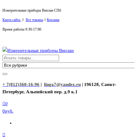
Перейти
Измерительные приборы Виолан СПб
к
Карта сайта
//
Все товары
//
Корзина
содержимому
Время работы 9:30-17:00
Измерительные приборы Виолан
+ 7(812)360-16-96
|
linga7@yandex.ru
| 196128, Санкт-
Петербург, Альпийский пер. д.9 к.1
0
0руб.