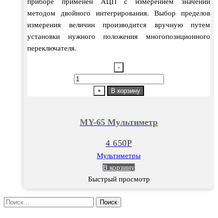
приборе применен АЦП с измерением значений
методом двойного интегрирования. Выбор пределов
измерения величин производится вручную путем
установки нужного положения многопозиционного
переключателя.
-
Количество
товара
+
В корзину
MY-
65
MY-65 Мультиметр
Мультиметр
4 650
Р
Мультиметры
В корзину
Быстрый просмотр
Найти: