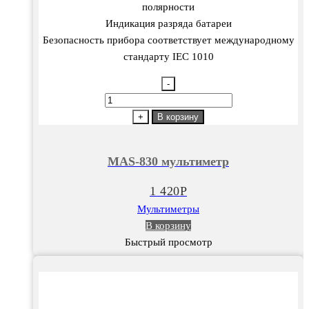
полярности
Индикация разряда батареи
Безопасность прибора соответствует международному
стандарту IEC 1010
-
Количество
товара
+
В корзину
MAS-
830
MAS-830 мультиметр
мультиметр
1 420
Р
Мультиметры
В корзину
Быстрый просмотр