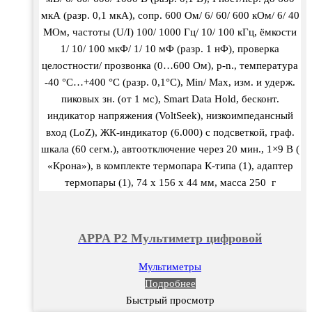
мкА (разр. 0,1 мкА), сопр. 600 Ом/ 6/ 60/ 600 кОм/ 6/ 40
МОм, частоты (U/I) 100/ 1000 Гц/ 10/ 100 кГц, ёмкости
1/ 10/ 100 мкФ/ 1/ 10 мФ (разр. 1 нФ), проверка
целостности/ прозвонка (0…600 Ом), p-n., температура
-40 °С…+400 °С (разр. 0,1°С), Min/ Max, изм. и удерж.
пиковых зн. (от 1 мс), Smart Data Hold, бесконт.
индикатор напряжения (VoltSeek), низкоимпедансный
вход (LoZ), ЖК-индикатор (6.000) с подсветкой, граф.
шкала (60 сегм.), автоотключение через 20 мин., 1×9 В (
«Крона»), в комплекте термопара К-типа (1), адаптер
термопары (1), 74 х 156 х 44 мм, масса 250 г
APPA P2 Мультиметр цифровой
Мультиметры
Подробнее
Быстрый просмотр