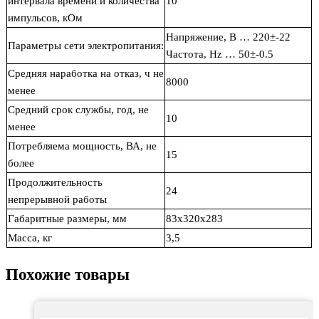
интервала времени и количества
10
импульсов, кОм
Напряжение, В … 220±-22
Параметры сети электропитания:
Частота, Нz … 50±-0.5
Средняя наработка на отказ, ч не
8000
менее
Средний срок службы, год, не
10
менее
Потребляема мощность, ВА, не
15
более
Продолжительность
24
непрерывной работы
Габаритные размеры, мм
83х320х283
Масса, кг
3,5
Похожие товары