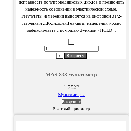
исправность полупроводниковых диодов и прозвонить
надежность соединений в электрической схеме.
Результаты измерений выводятся на цифровой 31/2-
разрядный ЖК-дисплей.Результат измерений можно
зафиксировать с помощью функции «HOLD».
-
Количество
товара
+
В корзину
MAS-
838
MAS-838 мультиметр
мультиметр
1 752
Р
Мультиметры
В корзину
Быстрый просмотр