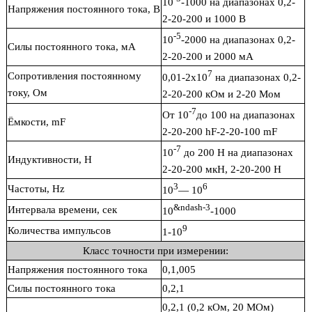
10
-1000 на диапазонах 0,2-
Напряжения постоянного тока, В
2-20-200 и 1000 В
-5
10
-2000 на диапазонах 0,2-
Силы постоянного тока, мА
2-20-200 и 2000 мА
7
Сопротивления постоянному
0,01-2х10
на диапазонах 0,2-
току, Ом
2-20-200 кОм и 2-20 Мом
-7
От 10
до 100 на диапазонах
Ёмкости, mF
2-20-200 hF-2-20-100 mF
-7
10
до 200 Н на диапазонах
Индуктивности, Н
2-20-200 мкН, 2-20-200 Н
3
6
Частоты, Нz
10
— 10
&ndash-3
Интервала времени, сек
10
-1000
9
Количества импульсов
1-10
Класс точности при измерении:
Напряжения постоянного тока
0,1,005
Силы постоянного тока
0,2,1
0,2,1 (0,2 кОм, 20 МОм)