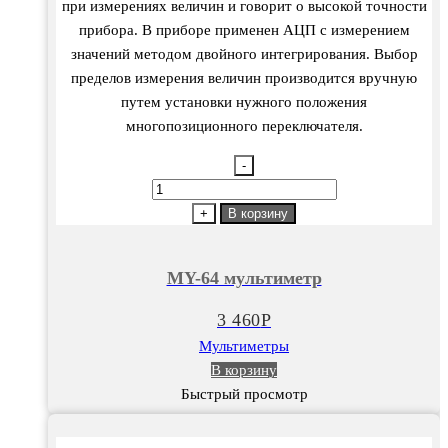
при измерениях величин и говорит о высокой точности
прибора. В приборе применен АЦП с измерением
значений методом двойного интегрирования. Выбор
пределов измерения величин производится вручную
путем установки нужного положения
многопозиционного переключателя.
-
Количество
товара
+
В корзину
MY-
64
MY-64 мультиметр
мультиметр
3 460
Р
Мультиметры
В корзину
Быстрый просмотр