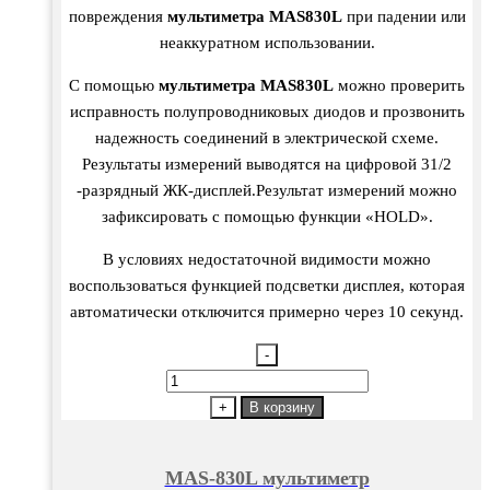
повреждения
мультиметра MAS830L
при падении или
неаккуратном использовании.
C помощью
мультиметра MAS830L
можно проверить
исправность полупроводниковых диодов и прозвонить
надежность соединений в электрической схеме.
Результаты измерений выводятся на цифровой 31/2
-разрядный ЖК-дисплей.Результат измерений можно
зафиксировать с помощью функции «HOLD».
В условиях недостаточной видимости можно
воспользоваться функцией подсветки дисплея, которая
автоматически отключится примерно через 10 секунд.
-
Количество
товара
+
В корзину
MAS-
830L
MAS-830L мультиметр
мультиметр