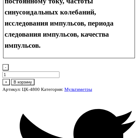
постоянному току, частоты
синусоидальных колебаний,
исследования импульсов, периода
следования импульсов, качества
импульсов.
-
Количество
товара
+
В корзину
ЦК-4800
Артикул:
ЦК-4800
Категория:
Мультиметры
Мультиметр