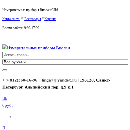
Перейти
Измерительные приборы Виолан СПб
к
Карта сайта
//
Все товары
//
Корзина
содержимому
Время работы 9:30-17:00
Измерительные приборы Виолан
+ 7(812)360-16-96
|
linga7@yandex.ru
| 196128, Санкт-
Петербург, Альпийский пер. д.9 к.1
0
0руб.