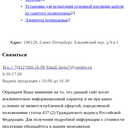
0
а
о
о
о
в
о
Установки для испытания основной изоляции кабеля
т
р
в
в
2
в
а
в
из сшитого полиэтилена
23
о
о
5
3
а
р
а
Элементы нормальные
5
в
в
т
т
р
а
р
а
о
о
а
о
р
в
в
в
Адрес
: 196128, Санкт-Петербург, Альпийский пер. д.9 к.1
о
а
а
в
р
р
Связаться
о
а
Тел.:+ 7(812)360-16-96
Email: linga7@yandex.ru
в
9.30-17.00
Выдача продукции с 10.00 до 16.30
Обращаем Ваше внимание на то, что данный сайт носит
исключительно информационный характер и ни при каких
условиях не является публичной офертой, определяемой
положениями статьи 437 (2) Гражданского кодекса Российской
Федерации. Для получения подробной информации о стоимости
продукции обращайтесь к нашим менеджерам