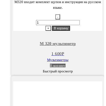
M320 входит комплект щупов и инструкция на русском
языке.
-
Количество
товара
+
В корзину
М
320
М 320 мультиметр
мультиметр
1 600
Р
Мультиметры
В корзину
Быстрый просмотр