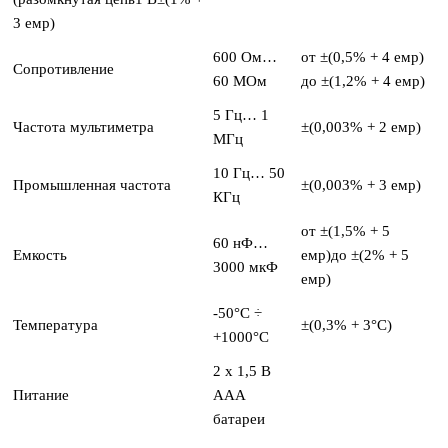
3 емр)
600 Ом…
от ±(0,5% + 4 емр)
Сопротивление
60 МОм
до ±(1,2% + 4 емр)
5 Гц… 1
Частота мультиметра
±(0,003% + 2 емр)
МГц
10 Гц… 50
Промышленная частота
±(0,003% + 3 емр)
КГц
от ±(1,5% + 5
60 нФ…
Емкость
емр)до ±(2% + 5
3000 мкФ
емр)
-50°C ÷
Температура
±(0,3% + 3°C)
+1000°C
2 х 1,5 В
Питание
ААА
батареи