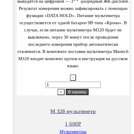
выводятся на цифровой — 3
-разрядный ЖК-дисплей.
Результат измерения можно зафиксировать с помощью
функции «DATA HOLD». Питание мультиметра
осуществляется от одной батареи 9В типа «Крона». В
случае, если питание мультиметра M320 будет не
выключено, через 30 минут после проведения
последнего измерения прибор автоматически
отключится. В комплекте поставки мультиметра Mastech
M320 входит комплект щупов и инструкция на русском
языке.
-
Количество
товара
+
В корзину
М
320
М 320 мультиметр
мультиметр
1 600
Р
Мультиметры