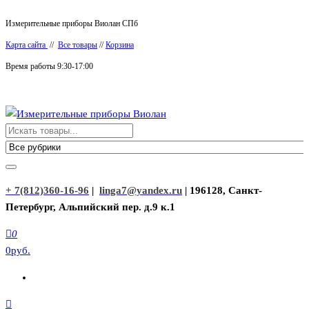
Перейти
Измерительные приборы Виолан СПб
к
Карта сайта
//
Все товары
//
Корзина
содержимому
Время работы 9:30-17:00
Измерительные приборы Виолан
+ 7(812)360-16-96
|
linga7@yandex.ru
| 196128, Санкт-
Петербург, Альпийский пер. д.9 к.1
0
0руб.