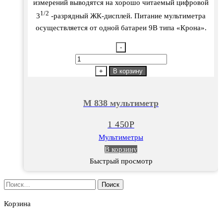
измерений выводятся на хорошо читаемый цифровой
1/2
3
-разрядный ЖК-дисплей. Питание мультиметра
осуществляется от одной батареи 9В типа «Крона».
-
Количество
товара
+
В корзину
М
838
М 838 мультиметр
мультиметр
1 450
Р
Мультиметры
В корзину
Быстрый просмотр
Найти:
Корзина