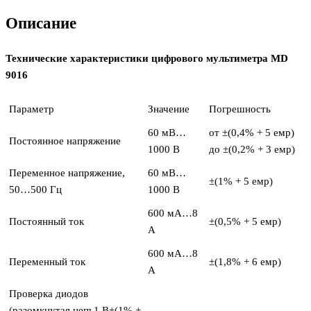
Описание
Технические характеристики цифрового мультиметра MD
9016
Параметр
Значение
Погрешность
60 мВ…
от ±(0,4% + 5 емр)
Постоянное напряжение
1000 В
до ±(0,2% + 3 емр)
Переменное напряжение,
60 мВ…
±(1% + 5 емр)
50…500 Гц
1000 В
600 мА…8
Постоянный ток
±(0,5% + 5 емр)
А
600 мА…8
Переменный ток
±(1,8% + 6 емр)
А
Проверка диодов
(разомкнутая цепь1 В±(1% +