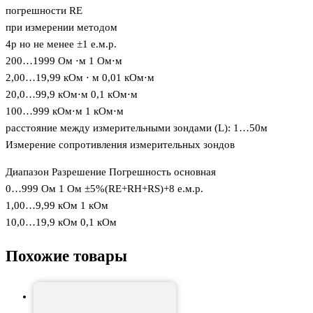
погрешности RE
при измерении методом
4p но не менее ±1 е.м.р.
200…1999 Ом ⋅м 1 Ом⋅м
2,00…19,99 кОм ⋅ м 0,01 кОм⋅м
20,0…99,9 кОм⋅м 0,1 кОм⋅м
100…999 кОм⋅м 1 кОм⋅м
расстояние между измерительными зондами (L): 1…50м
Измерение сопротивления измерительных зондов
Диапазон Разрешение Погрешность основная
0…999 Ом 1 Ом ±5%(RE+RH+RS)+8 е.м.р.
1,00…9,99 кОм 1 кОм
10,0…19,9 кОм 0,1 кОм
Похожие товары