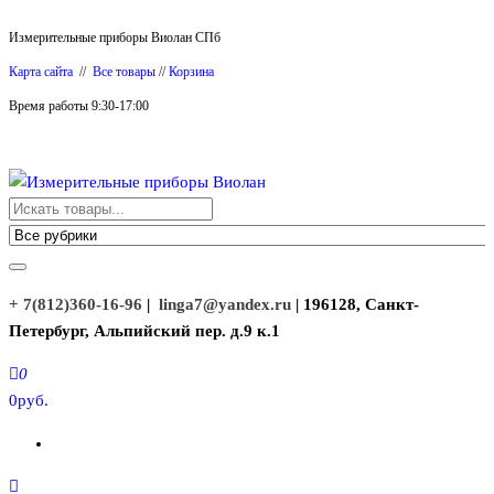
Перейти
Измерительные приборы Виолан СПб
к
Карта сайта
//
Все товары
//
Корзина
содержимому
Время работы 9:30-17:00
Измерительные приборы Виолан
+ 7(812)360-16-96
|
linga7@yandex.ru
| 196128, Санкт-
Петербург, Альпийский пер. д.9 к.1
0
0руб.