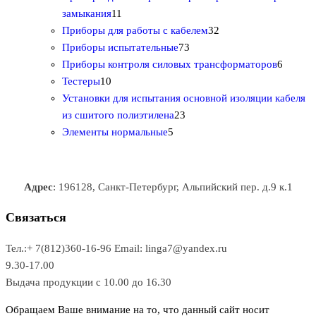
1
в
а
т
т
р
в
замыкания
11
1
р
о
о
о
3
а
Приборы для работы с кабелем
32
т
а
в
в
7
в
2
р
Приборы испытательные
73
о
а
а
3
т
а
6
Приборы контроля силовых трансформаторов
6
1
в
р
р
т
о
т
Тестеры
10
0
а
о
о
о
в
о
Установки для испытания основной изоляции кабеля
т
р
в
в
2
в
а
в
из сшитого полиэтилена
23
о
о
5
3
а
р
а
Элементы нормальные
5
в
в
т
т
р
а
р
а
о
о
а
о
р
в
в
в
Адрес
: 196128, Санкт-Петербург, Альпийский пер. д.9 к.1
о
а
а
в
р
р
Связаться
о
а
Тел.:+ 7(812)360-16-96
Email: linga7@yandex.ru
в
9.30-17.00
Выдача продукции с 10.00 до 16.30
Обращаем Ваше внимание на то, что данный сайт носит