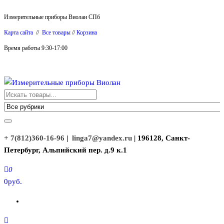
Перейти
Измерительные приборы Виолан СПб
к
Карта сайта
//
Все товары
//
Корзина
содержимому
Время работы 9:30-17:00
Измерительные приборы Виолан
+ 7(812)360-16-96
|
linga7@yandex.ru
| 196128, Санкт-
Петербург, Альпийский пер. д.9 к.1
0
0руб.