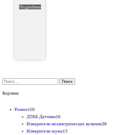
Подробнее
Найти:
Корзина
1
Разное
110
1
1
ДТКБ Датчики
16
0
6
3
Измерители неэлектрических величин
38
т
т
1
8
Измерители шума
13