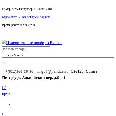
Перейти
Измерительные приборы Виолан СПб
к
Карта сайта
//
Все товары
//
Корзина
содержимому
Время работы 9:30-17:00
Измерительные приборы Виолан
+ 7(812)360-16-96
|
linga7@yandex.ru
| 196128, Санкт-
Петербург, Альпийский пер. д.9 к.1
0
0руб.