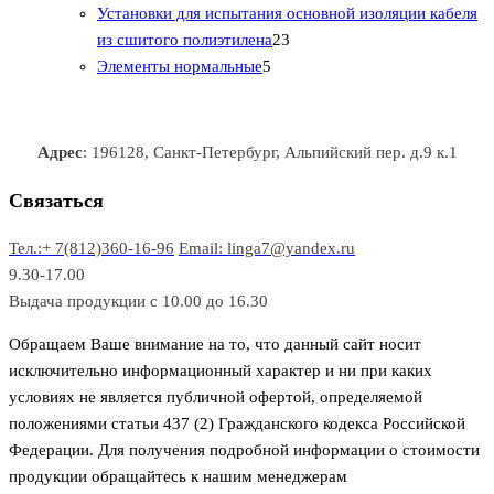
0
а
о
о
о
в
о
Установки для испытания основной изоляции кабеля
т
р
в
в
2
в
а
в
из сшитого полиэтилена
23
о
о
5
3
а
р
а
Элементы нормальные
5
в
в
т
т
р
а
р
а
о
о
а
о
р
в
в
в
Адрес
: 196128, Санкт-Петербург, Альпийский пер. д.9 к.1
о
а
а
в
р
р
Связаться
о
а
Тел.:+ 7(812)360-16-96
Email: linga7@yandex.ru
в
9.30-17.00
Выдача продукции с 10.00 до 16.30
Обращаем Ваше внимание на то, что данный сайт носит
исключительно информационный характер и ни при каких
условиях не является публичной офертой, определяемой
положениями статьи 437 (2) Гражданского кодекса Российской
Федерации. Для получения подробной информации о стоимости
продукции обращайтесь к нашим менеджерам