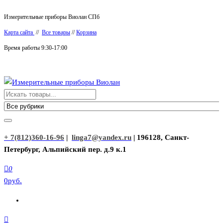
Перейти
Измерительные приборы Виолан СПб
к
Карта сайта
//
Все товары
//
Корзина
содержимому
Время работы 9:30-17:00
Измерительные приборы Виолан
+ 7(812)360-16-96
|
linga7@yandex.ru
| 196128, Санкт-
Петербург, Альпийский пер. д.9 к.1
0
0руб.