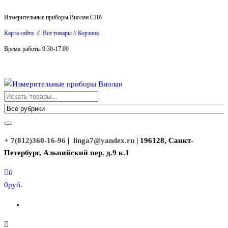
Перейти
Измерительные приборы Виолан СПб
к
Карта сайта
//
Все товары
//
Корзина
содержимому
Время работы 9:30-17:00
Измерительные приборы Виолан
+ 7(812)360-16-96
|
linga7@yandex.ru
| 196128, Санкт-
Петербург, Альпийский пер. д.9 к.1
0
0руб.