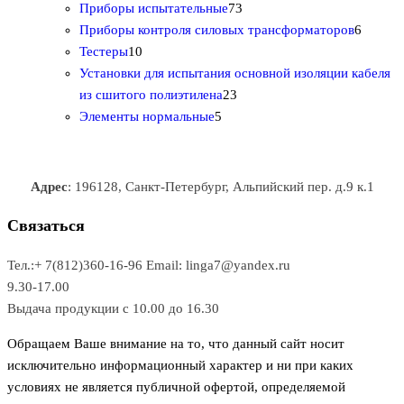
т
а
в
в
7
в
2
р
Приборы испытательные
73
о
а
а
3
т
а
6
Приборы контроля силовых трансформаторов
6
1
в
р
р
т
о
т
Тестеры
10
0
а
о
о
о
в
о
Установки для испытания основной изоляции кабеля
т
р
в
в
2
в
а
в
из сшитого полиэтилена
23
о
о
5
3
а
р
а
Элементы нормальные
5
в
в
т
т
р
а
р
а
о
о
а
о
р
в
в
в
Адрес
: 196128, Санкт-Петербург, Альпийский пер. д.9 к.1
о
а
а
в
р
р
Связаться
о
а
Тел.:+ 7(812)360-16-96
Email: linga7@yandex.ru
в
9.30-17.00
Выдача продукции с 10.00 до 16.30
Обращаем Ваше внимание на то, что данный сайт носит
исключительно информационный характер и ни при каких
условиях не является публичной офертой, определяемой