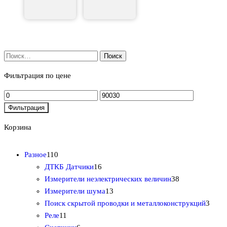
Найти:
Фильтрация по цене
Минимальная
Максимальная
цена
цена
Фильтрация
Корзина
1
Разное
110
1
1
ДТКБ Датчики
16
0
6
3
Измерители неэлектрических величин
38
т
т
1
8
Измерители шума
13
о
о
3
т
3
Поиск скрытой проводки и металлоконструкций
3
в
1
в
т
о
т
Реле
11
а
1
6
а
о
в
о