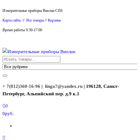
Перейти
Измерительные приборы Виолан СПб
к
Карта сайта
//
Все товары
//
Корзина
содержимому
Время работы 9:30-17:00
Измерительные приборы Виолан
+ 7(812)360-16-96
|
linga7@yandex.ru
| 196128, Санкт-
Петербург, Альпийский пер. д.9 к.1
0
0руб.