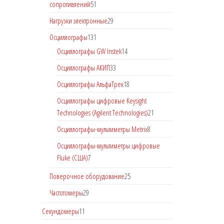
сопротивлений
51
Нагрузки электронные
29
Осциллографы
131
Осциллографы GW Instek
14
Осциллографы АКИП
33
Осциллографы АльфаТрек
18
Осциллографы цифровые Keysight
Technologies (Agilent Technologies)
21
Осциллографы-мультиметры Metrix
8
Осциллографы-мультиметры цифровые
Fluke (США)
7
Поверочное оборудование
25
Частотомеры
29
Секундомеры
11