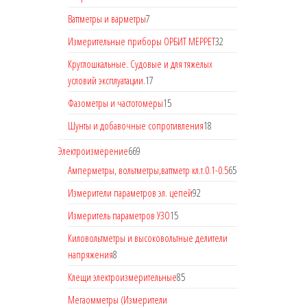
Ваттметры и варметры
7
Измерительные приборы ОРБИТ МЕРРЕТ
32
Круглошкальные. Судовые и для тяжелых
условий эксплуатации.
17
Фазометры и частотомеры
15
Шунты и добавочные сопротивления
18
Электроизмерение
669
Амперметры, вольтметры,ваттметр кл.т.0.1-0.5
65
Измерители параметров эл. цепей
92
Измеритель параметров УЗО
15
Киловольтметры и высоковольтные делители
напряжения
8
Клещи электроизмерительные
85
Мегаомметры (Измерители