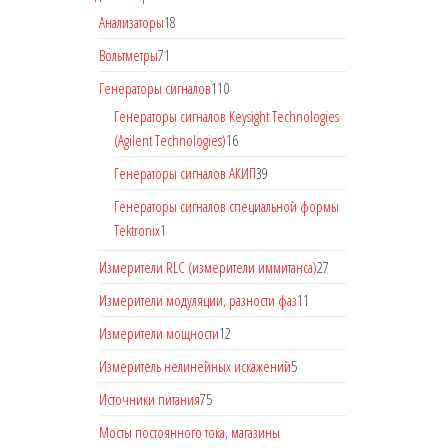
Анализаторы
18
Вольтметры
71
Генераторы сигналов
110
Генераторы сигналов Keysight Technologies
(Agilent Technologies)
16
Генераторы сигналов АКИП
39
Генераторы сигналов специальной формы
Tektronix
1
Измерители RLC (измерители иммитанса)
27
Измерители модуляции, разности фаз
11
Измерители мощности
12
Измеритель нелинейных искажений
5
Источники питания
75
Мосты постоянного тока, магазины