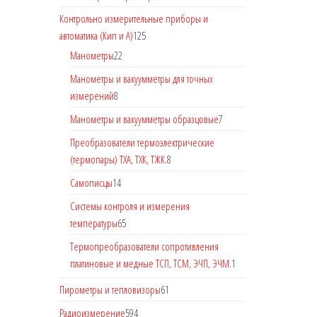
Контрольно измерительные приборы и
автоматика (Кип и А)
125
Манометры
22
Манометры и вакуумметры для точных
измерений
8
Манометры и вакуумметры образцовые
7
Преобразователи термоэлектрические
(термопары) ТХА, ТХК, ТЖК.
8
Самописцы
14
Системы контроля и измерения
температуры
65
Термопреобразователи сопротивления
платиновые и медные ТСП, ТСМ, ЭЧП, ЭЧМ.
1
Пирометры и тепловизоры
61
Радиоизмерение
594