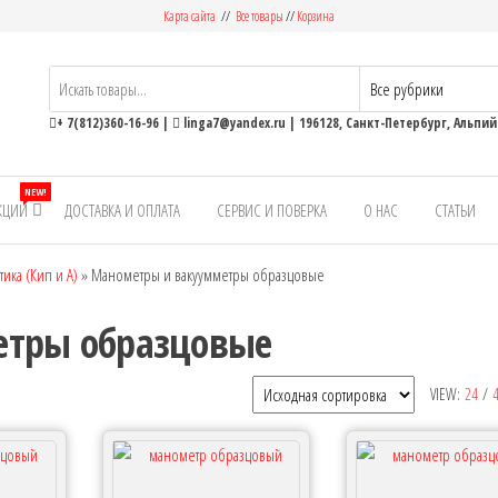
Карта сайта
//
Все товары
//
Корзина
ьные
+ 7(812)360-16-96
|
linga7@yandex.ru
| 196128, Санкт-Петербург, Альпийс
NEW!
КЦИИ
ДОСТАВКА И ОПЛАТА
СЕРВИС И ПОВЕРКА
О НАС
СТАТЬИ
ика (Кип и А)
»
Манометры и вакуумметры образцовые
етры образцовые
VIEW:
24
/