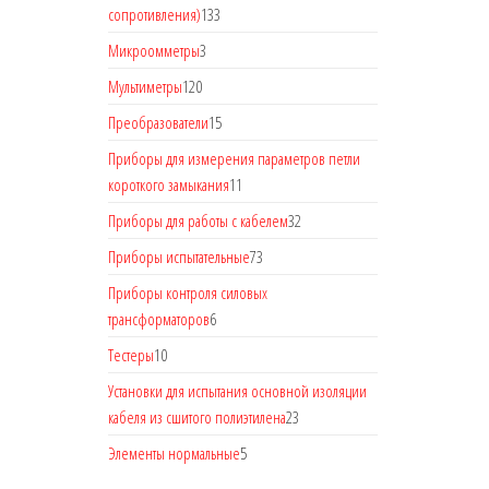
сопротивления)
133
Микроомметры
3
Мультиметры
120
Преобразователи
15
Приборы для измерения параметров петли
короткого замыкания
11
Приборы для работы с кабелем
32
Приборы испытательные
73
Приборы контроля силовых
трансформаторов
6
Тестеры
10
Установки для испытания основной изоляции
кабеля из сшитого полиэтилена
23
Элементы нормальные
5