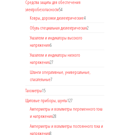
Средства защиты для обеспечения
электробезопасности
54
Ковры, дорожки диэлектрические
4
Обувь специальная диэлектрическая
2
Указатели и индикаторы высокого
напряжения
6
Указатели и индикаторы низкого
напряжения
27
Штанги оперативные, универсальные,
спасательные
7
Тахометры
15
Щитовые приборы, шунты
127
Амперметры и вольтметры переменного тока
и напряжения
28
Амперметры и вольтметры постоянного тока и
напряжения
8