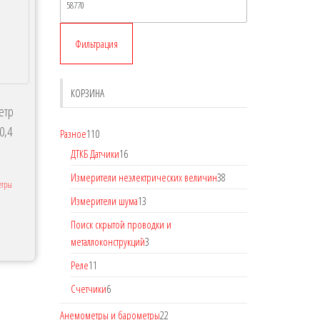
Фильтрация
КОРЗИНА
етр
0,4
Разное
110
ДТКБ Датчики
16
Измерители неэлектрических величин
38
етры
Измерители шума
13
Поиск скрытой проводки и
металлоконструкций
3
Реле
11
Счетчики
6
Анемометры и барометры
22