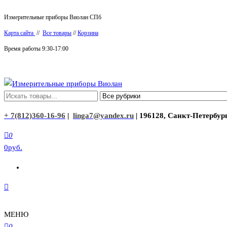
Перейти
Измерительные приборы Виолан СПб
к
Карта сайта
//
Все товары
//
Корзина
содержимому
Время работы 9:30-17:00
Измерительные приборы Виолан
+ 7(812)360-16-96
|
linga7@yandex.ru
| 196128, Санкт-Петербург
0
0руб.
МЕНЮ
0