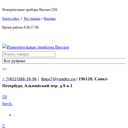
Перейти
Измерительные приборы Виолан СПб
к
Карта сайта
//
Все товары
//
Корзина
содержимому
Время работы 9:30-17:00
Измерительные приборы Виолан
+ 7(812)360-16-96
|
linga7@yandex.ru
| 196128, Санкт-
Петербург, Альпийский пер. д.9 к.1
0
0руб.