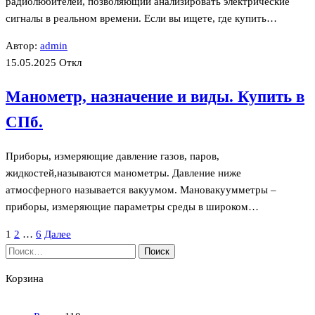
радиолюбителей, позволяющий анализировать электрические
сигналы в реальном времени. Если вы ищете, где купить…
Автор:
admin
15.05.2025
Откл
Манометр, назначение и виды. Купить в
СПб.
Приборы, измеряющие давление газов, паров,
жидкостей,называются манометры. Давление ниже
атмосферного называется вакуумом. Мановакуумметры –
приборы, измеряющие параметры среды в широком…
Пагинация
1
2
…
6
Далее
Найти:
записей
Корзина