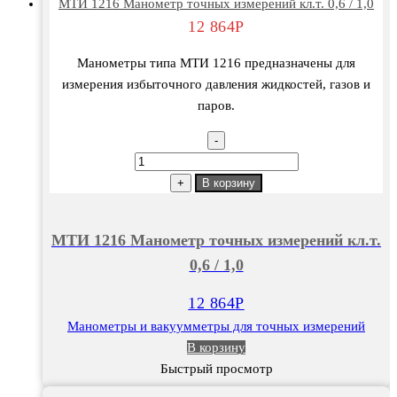
МТИ 1216 Манометр точных измерений кл.т. 0,6 / 1,0
12 864
Р
Манометры типа МТИ 1216 предназначены для
измерения избыточного давления жидкостей, газов и
паров.
-
Количество
товара
+
В корзину
МТИ
1216
МТИ 1216 Манометр точных измерений кл.т.
Манометр
0,6 / 1,0
точных
измерений
12 864
Р
кл.т.
Манометры и вакуумметры для точных измерений
0,6
В корзину
/
Быстрый просмотр
1,0