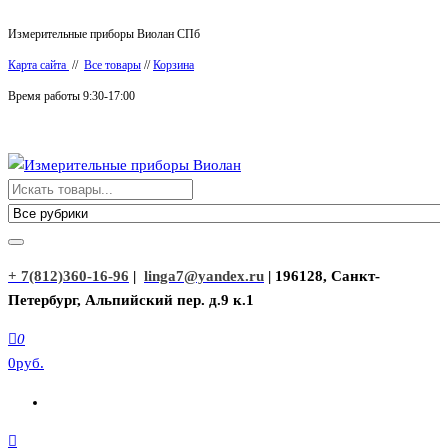
Перейти
Измерительные приборы Виолан СПб
к
Карта сайта
//
Все товары
//
Корзина
содержимому
Время работы 9:30-17:00
Измерительные приборы Виолан
+ 7(812)360-16-96
|
linga7@yandex.ru
| 196128, Санкт-
Петербург, Альпийский пер. д.9 к.1
0
0руб.