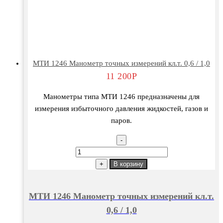
МТИ 1246 Манометр точных измерений кл.т. 0,6 / 1,0
11 200
Р
Манометры типа МТИ 1246 предназначены для
измерения избыточного давления жидкостей, газов и
паров.
-
Количество
товара
+
В корзину
МТИ
1246
МТИ 1246 Манометр точных измерений кл.т.
Манометр
0,6 / 1,0
точных