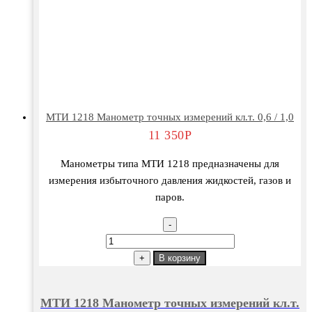
МТИ 1218 Манометр точных измерений кл.т. 0,6 / 1,0
11 350
Р
Манометры типа МТИ 1218 предназначены для
измерения избыточного давления жидкостей, газов и
паров.
-
Количество
товара
+
В корзину
МТИ
1218
МТИ 1218 Манометр точных измерений кл.т.
Манометр