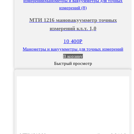
1216
мановакуумметр
точных
МТИ 1216 мановакуумметр точных
измерений
измерений кл.т. 1,0
кл.т.
1,0
10 400
Р
Манометры и вакуумметры для точных измерений
В корзину
Быстрый просмотр