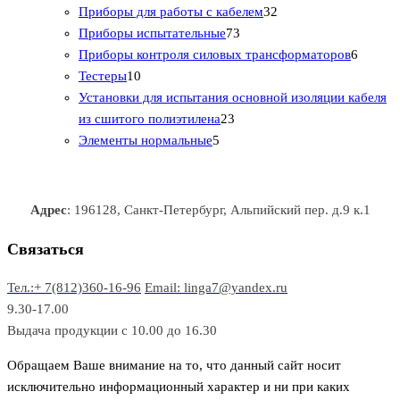
1
р
о
о
о
3
а
Приборы для работы с кабелем
32
т
а
в
в
7
в
2
р
Приборы испытательные
73
о
а
а
3
т
а
6
Приборы контроля силовых трансформаторов
6
1
в
р
р
т
о
т
Тестеры
10
0
а
о
о
о
в
о
Установки для испытания основной изоляции кабеля
т
р
в
в
2
в
а
в
из сшитого полиэтилена
23
о
о
5
3
а
р
а
Элементы нормальные
5
в
в
т
т
р
а
р
а
о
о
а
о
р
в
в
в
Адрес
: 196128, Санкт-Петербург, Альпийский пер. д.9 к.1
о
а
а
в
р
р
Связаться
о
а
Тел.:+ 7(812)360-16-96
Email: linga7@yandex.ru
в
9.30-17.00
Выдача продукции с 10.00 до 16.30
Обращаем Ваше внимание на то, что данный сайт носит
исключительно информационный характер и ни при каких