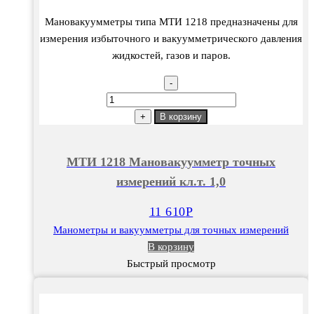
Мановакуумметры типа МТИ 1218 предназначены для
измерения избыточного и вакуумметрического давления
жидкостей, газов и паров.
-
Количество
товара
+
В корзину
МТИ
1218
МТИ 1218 Мановакуумметр точных
Мановакуумметр
измерений кл.т. 1,0
точных
измерений
11 610
Р
кл.т.
Манометры и вакуумметры для точных измерений
1,0
В корзину
Быстрый просмотр