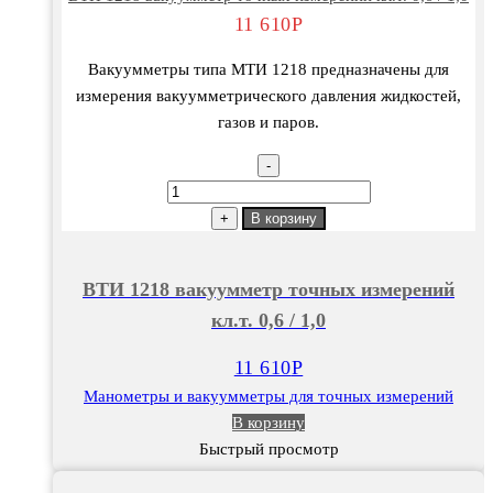
11 610
Р
Вакуумметры типа МТИ 1218 предназначены для
измерения вакуумметрического давления жидкостей,
газов и паров.
-
Количество
товара
+
В корзину
ВТИ
1218
ВТИ 1218 вакуумметр точных измерений
вакуумметр
кл.т. 0,6 / 1,0
точных
измерений
11 610
Р
кл.т.
Манометры и вакуумметры для точных измерений
0,6
В корзину
/
Быстрый просмотр
1,0