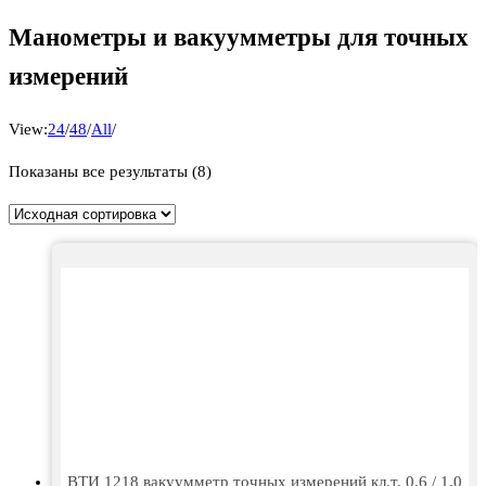
Манометры и вакуумметры для точных
измерений
View:
24
/
48
/
All
/
Показаны все результаты (8)
ВТИ 1218 вакуумметр точных измерений кл.т. 0,6 / 1,0