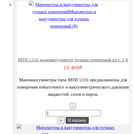
МТИ 1216 мановакуумметр точных измерений кл.т. 1,0
10 400
Р
Мановакуумметры типа МТИ 1216 предназначены для
измерения избыточного и вакуумметрического давления
жидкостей, газов и паров.
-
Количество
товара
+
В корзину
МТИ