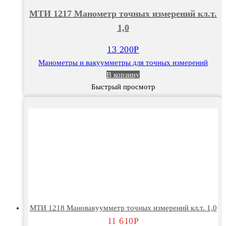
1217
МТИ 1217 Манометр точных измерений кл.т.
Манометр
1,0
точных
измерений
13 200
Р
кл.т.
Манометры и вакуумметры для точных измерений
1,0
В корзину
Быстрый просмотр
МТИ 1218 Мановакуумметр точных измерений кл.т. 1,0
11 610
Р