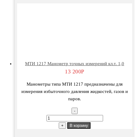
МТИ 1217 Манометр точных измерений кл.т. 1,0
13 200
Р
Манометры типа МТИ 1217 предназначены для
измерения избыточного давления жидкостей, газов и
паров.
-
Количество
товара
+
В корзину
МТИ