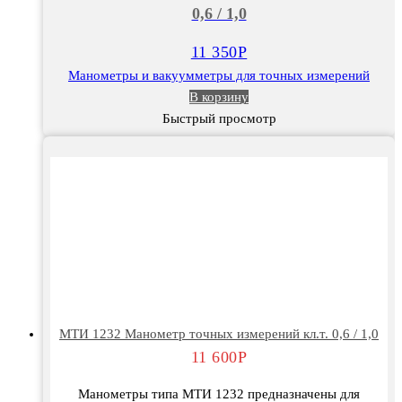
0,6 / 1,0
точных
измерений
11 350
Р
кл.т.
Манометры и вакуумметры для точных измерений
0,6
В корзину
/
Быстрый просмотр
1,0
МТИ 1232 Манометр точных измерений кл.т. 0,6 / 1,0
11 600
Р
Манометры типа МТИ 1232 предназначены для