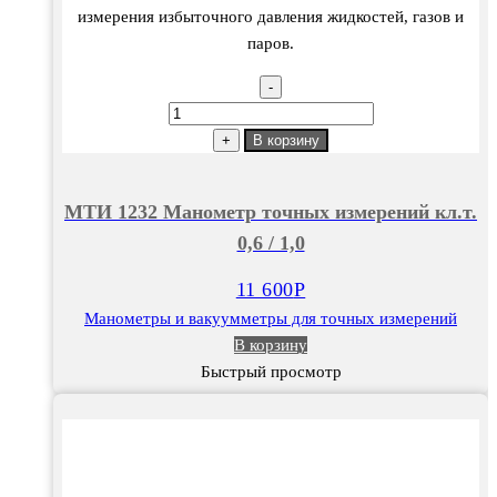
измерения избыточного давления жидкостей, газов и
паров.
-
Количество
товара
+
В корзину
МТИ
1232
МТИ 1232 Манометр точных измерений кл.т.
Манометр
0,6 / 1,0
точных
измерений
11 600
Р
кл.т.
Манометры и вакуумметры для точных измерений
0,6
В корзину
/
Быстрый просмотр
1,0