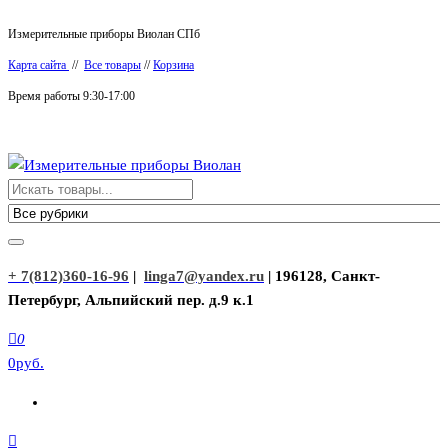
Перейти
Измерительные приборы Виолан СПб
к
Карта сайта
//
Все товары
//
Корзина
содержимому
Время работы 9:30-17:00
Измерительные приборы Виолан
+ 7(812)360-16-96
|
linga7@yandex.ru
| 196128, Санкт-
Петербург, Альпийский пер. д.9 к.1
0
0руб.