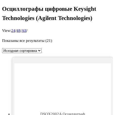
Осциллографы цифровые Keysight
Technologies (Agilent Technologies)
View:
24
/
48
/
All
/
Показаны все результаты (21)
DSOX2002A Осциллограф