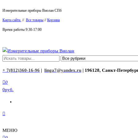
Перейти
Измерительные приборы Виолан СПб
к
Карта сайта
//
Все товары
//
Корзина
содержимому
Время работы 9:30-17:00
Измерительные приборы Виолан
+ 7(812)360-16-96
|
linga7@yandex.ru
| 196128, Санкт-Петербург
0
0руб.
МЕНЮ
0