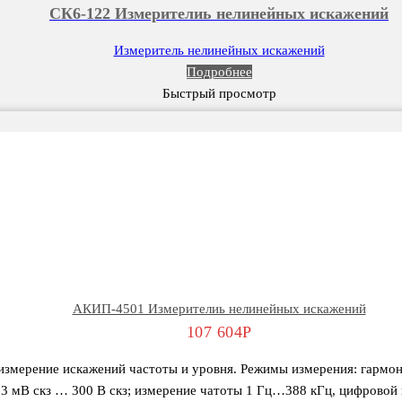
CК6-122 Измерителиь нелинейных искажений
Измеритель нелинейных искажений
Подробнее
Быстрый просмотр
АКИП-4501 Измерителиь нелинейных искажений
107 604
Р
змерение искажений частоты и уровня. Режимы измерения: гармони
3 мВ скз … 300 В скз; измерение чатоты 1 Гц…388 кГц, цифровой и