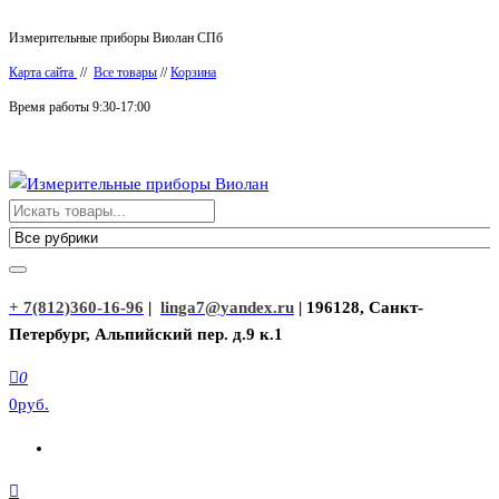
Перейти
Измерительные приборы Виолан СПб
к
Карта сайта
//
Все товары
//
Корзина
содержимому
Время работы 9:30-17:00
Измерительные приборы Виолан
+ 7(812)360-16-96
|
linga7@yandex.ru
| 196128, Санкт-
Петербург, Альпийский пер. д.9 к.1
0
0руб.