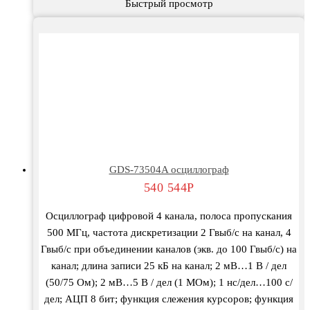
Быстрый просмотр
GDS-73504A осциллограф
540 544
Р
Осциллограф цифровой 4 канала, полоса пропускания
500 МГц, частота дискретизации 2 Гвыб/с на канал, 4
Гвыб/с при объединении каналов (экв. до 100 Гвыб/с) на
канал; длина записи 25 кБ на канал; 2 мВ…1 В / дел
(50/75 Ом); 2 мВ…5 В / дел (1 МОм); 1 нс/дел…100 с/
дел; АЦП 8 бит; функция слежения курсоров; функция