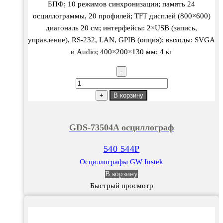
БПФ; 10 режимов синхронизации; память 24
осциллограммы, 20 профилей; TFT дисплей (800×600)
диагональ 20 см; интерфейсы: 2×USB (запись,
управление), RS-232, LAN, GPIB (опция); выходы: SVGA
и Audio; 400×200×130 мм; 4 кг
-
Количество
товара
+
В корзину
GDS-
73504A
GDS-73504A осциллограф
осциллограф
540 544
Р
Осциллографы GW Instek
В корзину
Быстрый просмотр