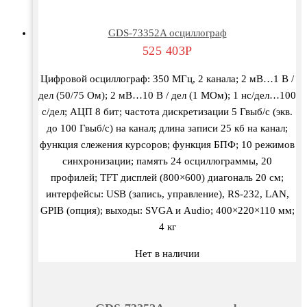
GDS-73352A осциллограф
525 403
Р
Цифровой осциллограф: 350 МГц, 2 канала; 2 мВ…1 В /
дел (50/75 Ом); 2 мВ…10 В / дел (1 МОм); 1 нс/дел…100
с/дел; АЦП 8 бит; частота дискретизации 5 Гвыб/с (экв.
до 100 Гвыб/с) на канал; длина записи 25 кб на канал;
функция слежения курсоров; функция БПФ; 10 режимов
синхронизации; память 24 осциллограммы, 20
профилей; TFT дисплей (800×600) диагональ 20 см;
интерфейсы: USB (запись, управление), RS-232, LAN,
GPIB (опция); выходы: SVGA и Audio; 400×220×110 мм;
4 кг
Нет в наличии