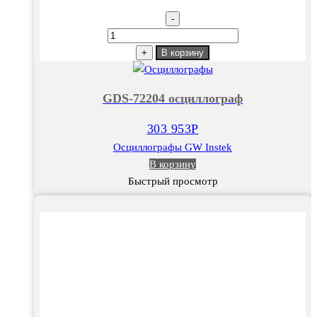
-
Количество
товара
+
В корзину
GDS-
72204
GDS-72204 осциллограф
осциллограф
303 953
Р
Осциллографы GW Instek
В корзину
Быстрый просмотр