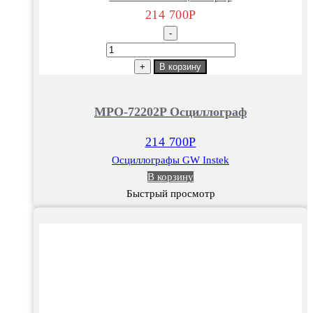
214 700
Р
-
Количество
товара
+
В корзину
MPO-
72202P
MPO-72202P Осциллограф
Осциллограф
214 700
Р
Осциллографы GW Instek
В корзину
Быстрый просмотр