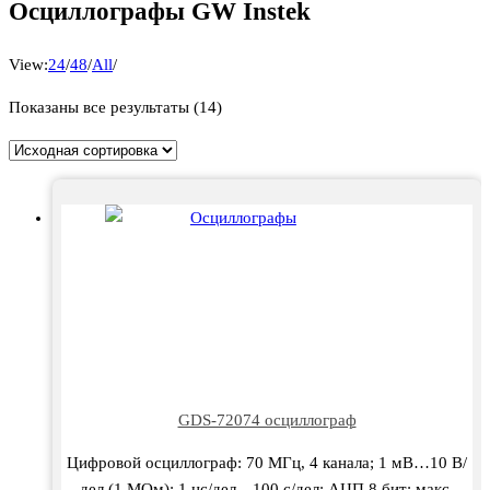
Осциллографы GW Instek
View:
24
/
48
/
All
/
Показаны все результаты (14)
GDS-72074 осциллограф
Цифровой осциллограф: 70 МГц, 4 канала; 1 мВ…10 В/
дел (1 МОм); 1 нс/дел…100 с/дел; АЦП 8 бит; макс.