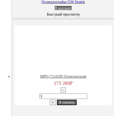
Осциллографы GW Instek
В корзину
Быстрый просмотр
MPO-72102B Осциллограф
173 280
Р
-
Количество
товара
+
В корзину
MPO-
72102B