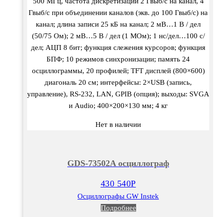
500 МГц, частота дискретизации 2 Гвыб/с на канал, 4
Гвыб/с при объединении каналов (экв. до 100 Гвыб/с) на
канал; длина записи 25 кБ на канал; 2 мВ…1 В / дел
(50/75 Ом); 2 мВ…5 В / дел (1 МОм); 1 нс/дел…100 с/
дел; АЦП 8 бит; функция слежения курсоров; функция
БПФ; 10 режимов синхронизации; память 24
осциллограммы, 20 профилей; TFT дисплей (800×600)
диагональ 20 см; интерфейсы: 2×USB (запись,
управление), RS-232, LAN, GPIB (опция); выходы: SVGA
и Audio; 400×200×130 мм; 4 кг
Нет в наличии
GDS-73502A осциллограф
430 540
Р
Осциллографы GW Instek
Подробнее