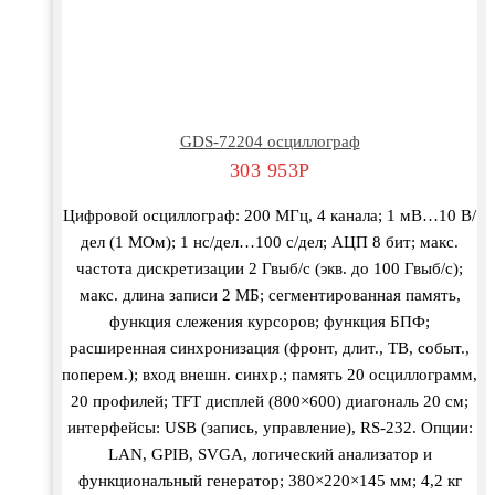
GDS-72204 осциллограф
303 953
Р
Цифровой осциллограф: 200 МГц, 4 канала; 1 мВ…10 В/
дел (1 МОм); 1 нс/дел…100 с/дел; АЦП 8 бит; макс.
частота дискретизации 2 Гвыб/с (экв. до 100 Гвыб/с);
макс. длина записи 2 МБ; сегментированная память,
функция слежения курсоров; функция БПФ;
расширенная синхронизация (фронт, длит., ТВ, событ.,
поперем.); вход внешн. синхр.; память 20 осциллограмм,
20 профилей; TFT дисплей (800×600) диагональ 20 см;
интерфейсы: USB (запись, управление), RS-232. Опции:
LAN, GPIB, SVGA, логический анализатор и
функциональный генератор; 380×220×145 мм; 4,2 кг