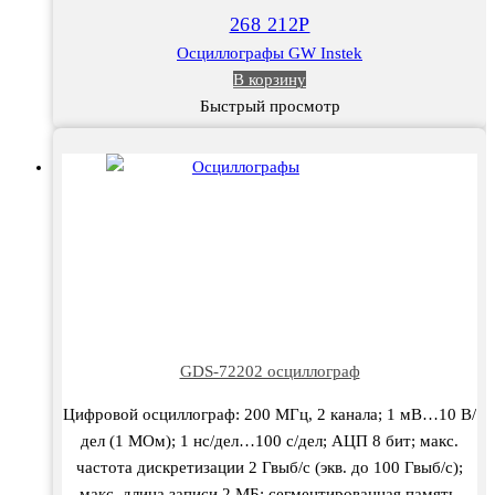
268 212
Р
Осциллографы GW Instek
В корзину
Быстрый просмотр
GDS-72202 осциллограф
Цифровой осциллограф: 200 МГц, 2 канала; 1 мВ…10 В/
дел (1 МОм); 1 нс/дел…100 с/дел; АЦП 8 бит; макс.
частота дискретизации 2 Гвыб/с (экв. до 100 Гвыб/с);
макс. длина записи 2 МБ; сегментированная память,