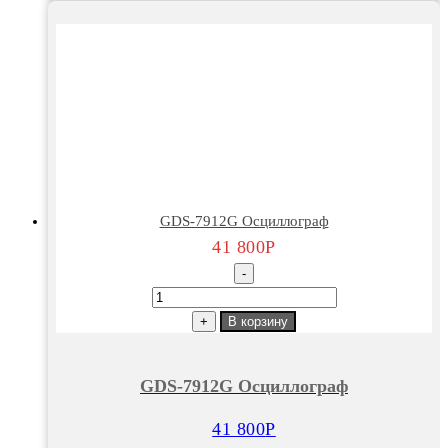
GDS-7912G Осциллограф
41 800
Р
-
Количество
товара
+
В корзину
GDS-
7912G
GDS-7912G Осциллограф
Осциллограф
41 800
Р