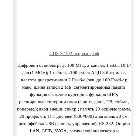
GDS-72102 осциллограф
Цифровой осциллограф: 100 МГц, 2 канала; 1 мВ…10 В/
дел (1 МОм); 1 нс/дел…100 с/дел; АЦП 8 бит; макс.
частота дискретизации 2 Гвыб/с (экв. до 100 Гвыб/с);
макс. длина записи 2 МБ; сегментированная память,
функция слежения курсоров; функция БПФ;
расширенная синхронизация (фронт, длит., ТВ, событ.,
поперем.); вход внешн. синхр.; память 20 осциллограмм,
20 профилей; TFT дисплей (800×600) диагональ 20 см;
интерфейсы: USB (запись, управление), RS-232. Опции:
LAN, GPIB, SVGA, логический анализатор и