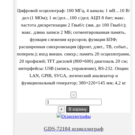
Цифровой осциллограф: 100 МГц, 4 канала; 1 мВ…10 В/
дел (1 МОм); 1 нс/дел…100 с/дел; АЦП 8 бит; макс.
частота дискретизации 2 Гвыб/с (экв. до 100 Гвыб/с);
макс. длина записи 2 МБ; сегментированная память,
функция слежения курсоров; функция БПФ;
расширенная синхронизация (фронт, длит., ТВ, событ.,
поперем.); вход внешн. синхр.; память 20 осциллограмм,
20 профилей; TFT дисплей (800×600) диагональ 20 см;
интерфейсы: USB (запись, управление), RS-232. Опции:
LAN, GPIB, SVGA, логический анализатор и
функциональный генератор; 380×220×145 мм; 4,2 кг
-
Количество
товара
+
В корзину
GDS-
72104
GDS-72104 осциллограф
осциллограф