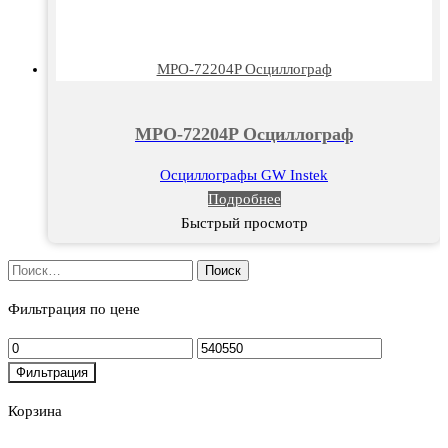
MPO-72204P Осциллограф
MPO-72204P Осциллограф
Осциллографы GW Instek
Подробнее
Быстрый просмотр
Найти:
Фильтрация по цене
Минимальная
Максимальная
цена
цена
Фильтрация
Корзина