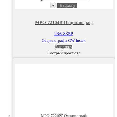
товара
+
В корзину
MPO-
72104B
MPO-72104B Осциллограф
Осциллограф
236 835
Р
Осциллографы GW Instek
В корзину
Быстрый просмотр
MPO-72202P Осциллограф