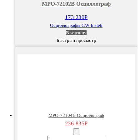
MPO-72102B Осциллограф
Осциллограф
173 280
Р
Осциллографы GW Instek
В корзину
Быстрый просмотр
MPO-72104B Осциллограф
236 835
Р
-
Количество