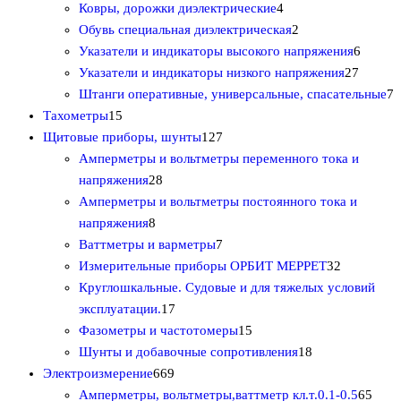
т
р
о
в
4
в
4
Ковры, дорожки диэлектрические
4
о
о
в
а
т
2
т
Обувь специальная диэлектрическая
2
в
в
а
р
о
т
6
о
Указатели и индикаторы высокого напряжения
6
а
р
о
в
о
2
т
в
Указатели и индикаторы низкого напряжения
27
р
о
в
а
в
7
о
а
7
Штанги оперативные, универсальные, спасательные
7
1
о
в
р
а
т
в
р
т
Тахометры
15
5
в
1
а
р
о
а
а
о
Щитовые приборы, шунты
127
т
2
а
в
р
в
Амперметры и вольтметры переменного тока и
о
2
7
а
о
а
напряжения
28
в
8
т
р
в
р
Амперметры и вольтметры постоянного тока и
а
8
т
о
о
о
напряжения
8
р
т
о
в
7
в
в
Ваттметры и варметры
7
о
о
в
а
т
3
Измерительные приборы ОРБИТ МЕРРЕТ
32
в
в
а
р
о
2
Круглошкальные. Судовые и для тяжелых условий
а
р
1
о
в
т
эксплуатации.
17
р
о
7
в
а
1
о
Фазометры и частотомеры
15
о
в
т
р
5
1
в
Шунты и добавочные сопротивления
18
в
6
о
о
т
8
а
Электроизмерение
669
6
в
в
о
т
р
6
Амперметры, вольтметры,ваттметр кл.т.0.1-0.5
65