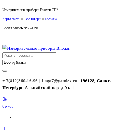
Перейти
Измерительные приборы Виолан СПб
к
Карта сайта
//
Все товары
//
Корзина
содержимому
Время работы 9:30-17:00
Измерительные приборы Виолан
+ 7(812)360-16-96
|
linga7@yandex.ru
| 196128, Санкт-
Петербург, Альпийский пер. д.9 к.1
0
0руб.