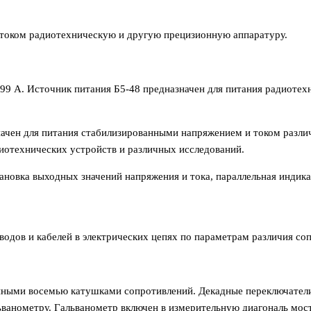
током радиотехническую и другую прецизионную аппаратуру.
-1,99 А. Источник питания Б5-48 предназначен для питания радиот
ачен для питания стабилизированными напряжением и током разли
иотехнических устройств и различных исследований.
ановка выходных значений напряжения и тока, параллельная индика
одов и кабелей в электрических цепях по параметрам различия соп
анными восемью катушками сопротивлений. Декадные переключател
льванометру. Гальванометр включен в измерительную диагональ мос