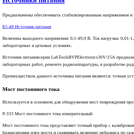
Источники питания
Предназначены обеспечивать стабилизированным напряжением и 
Б5-48 Источник питания
Величина выходного напряжения: 0,1-49,9 В. Ток нагрузки: 0,01
лабораторных и цеховых условиях.
Источник питаниясерии LabToolsBVPElectronics30V/15А предназн
лабораторных работ, ремонте радиоаппаратуры, в разработке рад
Преимуществом данного источника питания являются: точная уст
Мост постоянного тока
Используется в основном для обнаружения мест повреждения пров
Р-333 Мост постоянного тока измерительный
Мост постоянного тока представляет точный прибор с калибров
балансировки плеч моста и сравнивать величину небаланса по га