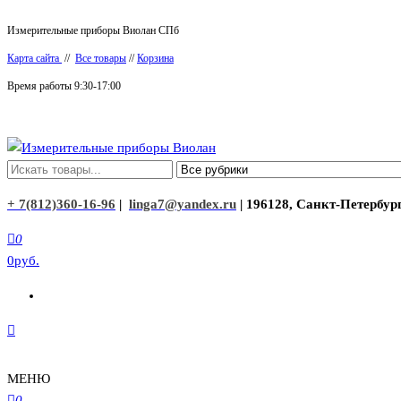
Перейти
Измерительные приборы Виолан СПб
к
Карта сайта
//
Все товары
//
Корзина
содержимому
Время работы 9:30-17:00
Измерительные приборы Виолан
+ 7(812)360-16-96
|
linga7@yandex.ru
| 196128, Санкт-Петербург
0
0руб.
МЕНЮ
0