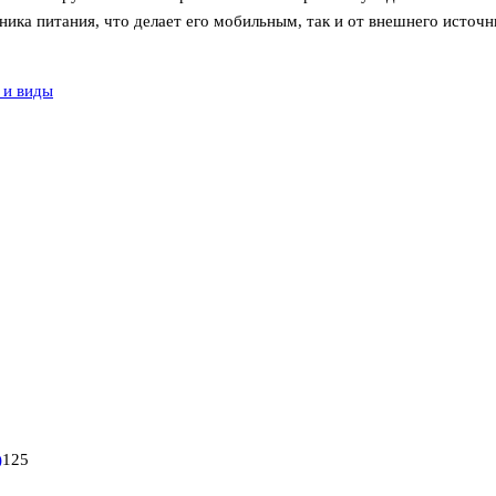
ника питания, что делает его мобильным, так и от внешнего источ
 и виды
1
)
125
2