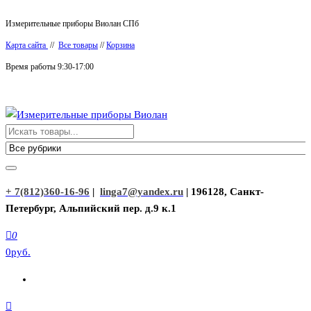
Перейти
Измерительные приборы Виолан СПб
к
Карта сайта
//
Все товары
//
Корзина
содержимому
Время работы 9:30-17:00
Измерительные приборы Виолан
+ 7(812)360-16-96
|
linga7@yandex.ru
| 196128, Санкт-
Петербург, Альпийский пер. д.9 к.1
0
0руб.