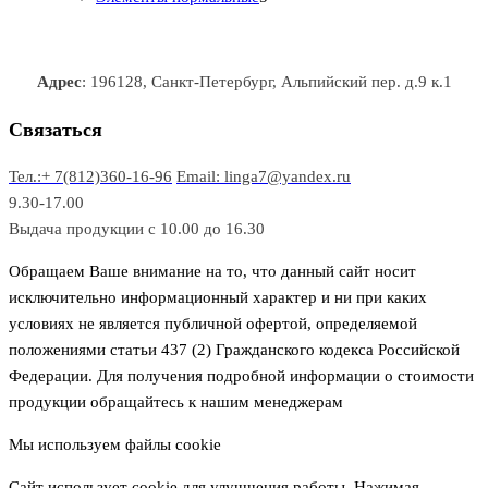
в
в
т
т
р
а
р
а
о
о
а
о
р
в
в
в
Адрес
: 196128, Санкт-Петербург, Альпийский пер. д.9 к.1
о
а
а
в
р
р
Связаться
о
а
Тел.:+ 7(812)360-16-96
Email: linga7@yandex.ru
в
9.30-17.00
Выдача продукции с 10.00 до 16.30
Обращаем Ваше внимание на то, что данный сайт носит
исключительно информационный характер и ни при каких
условиях не является публичной офертой, определяемой
положениями статьи 437 (2) Гражданского кодекса Российской
Федерации. Для получения подробной информации о стоимости
продукции обращайтесь к нашим менеджерам
Мы используем файлы cookie
Сайт использует cookie для улучшения работы. Нажимая