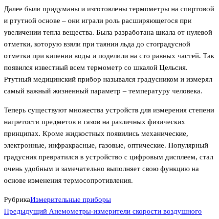
Далее были придуманы и изготовлены термометры на спиртовой
и ртутной основе – они играли роль расширяющегося при
увеличении тепла вещества. Была разработана шкала от нулевой
отметки, которую взяли при таянии льда до стоградусной
отметки при кипении воды и поделили на сто равных частей. Так
появился известный всем термометр со шкалой Цельсия.
Ртутный медицинский прибор назывался градусником и измерял
самый важный жизненный параметр – температуру человека.
Теперь существуют множества устройств для измерения степени
нагретости предметов и газов на различных физических
принципах. Кроме жидкостных появились механические,
электронные, инфракрасные, газовые, оптические. Популярный
градусник превратился в устройство с цифровым дисплеем, стал
очень удобным и замечательно выполняет свою функцию на
основе изменения термосопротивления.
Рубрика
Измерительные приборы
Предыдущая
Навигация
Предыдущий
Анемометры-измерители скорости воздушного