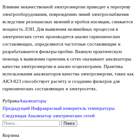
Влияние некачественной электроэнергии приводит к перегреву
электрооборудования, повреждению линий электроснабжения
вследствие резонансных явлений и пробоя изоляции, снижается
мощность ЛЭП. Для выявления нелинейных процессов в
электрических сетях производится анализ гармонических
составляющих, определяются частотные составляющие и
разрабатываются фильтры-пробки. Важную практическую
помощь в выявлении гармоник в сетях оказывают анализаторы
качества электроэнергии и анализ осциллограмм. Практика
использования анализаторов качества электроэнергии, таких как
АКЭ-823 способствует расчёту и созданию фильтров для
гармонических составляющих в электросетях.
Рубрика
Анализаторы
Предыдущая
Навигация
Предыдущий
Инфракрасный измеритель температуры
запись
Следующая
Следующая
Анализатор электрических сетей
по
запись
Найти:
записям
Корзина