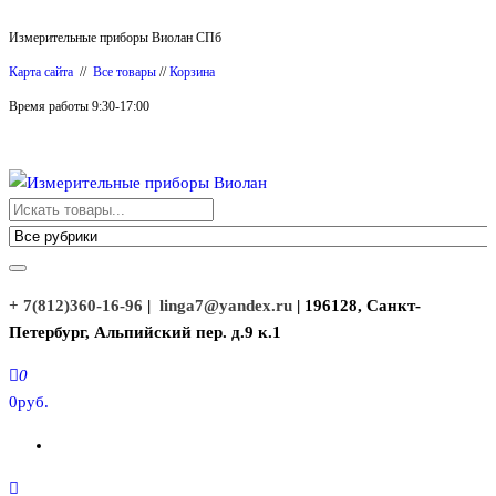
Перейти
Измерительные приборы Виолан СПб
к
Карта сайта
//
Все товары
//
Корзина
содержимому
Время работы 9:30-17:00
Измерительные приборы Виолан
+ 7(812)360-16-96
|
linga7@yandex.ru
| 196128, Санкт-
Петербург, Альпийский пер. д.9 к.1
0
0руб.