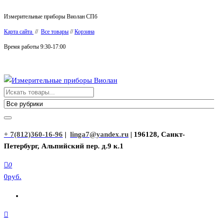
Перейти
Измерительные приборы Виолан СПб
к
Карта сайта
//
Все товары
//
Корзина
содержимому
Время работы 9:30-17:00
Измерительные приборы Виолан
+ 7(812)360-16-96
|
linga7@yandex.ru
| 196128, Санкт-
Петербург, Альпийский пер. д.9 к.1
0
0руб.