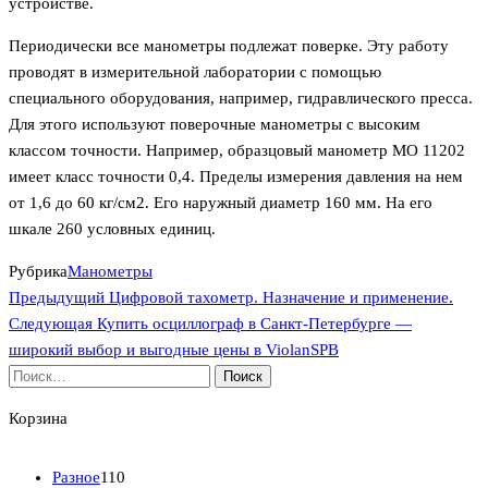
устройстве.
Периодически все манометры подлежат поверке. Эту работу
проводят в измерительной лаборатории с помощью
специального оборудования, например, гидравлического пресса.
Для этого используют поверочные манометры с высоким
классом точности. Например, образцовый манометр МО 11202
имеет класс точности 0,4. Пределы измерения давления на нем
от 1,6 до 60 кг/см2. Его наружный диаметр 160 мм. На его
шкале 260 условных единиц.
Рубрика
Манометры
Предыдущая
Навигация
Предыдущий
Цифровой тахометр. Назначение и применение.
запись
Следующая
Следующая
Купить осциллограф в Санкт-Петербурге —
по
запись
широкий выбор и выгодные цены в ViolanSPB
Найти:
записям
Корзина
1
Разное
110