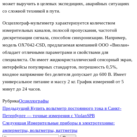
может выручить в целевых экспедициях, аварийных ситуациях
со сложной техникой в пути.
Осциллограф-мультиметр характеризуется количеством
измерительных каналов, полосой пропускания, частотой
дискретизации сигнала, способом синхронизации. Например,
модель OX7042-CSD, предлагаемая компанией ООО «Виолан»
обладает отличными параметрами и свойствами для
специалиста. Он имеет жидкокристаллический сенсорный экран,
интерфейсы популярных стандартов, погрешность 0,5%,
входное напряжение без делителя допускает до 600 В. Имеет
универсальное питание и массу 2 кг. График измерений от 5
минут до 24 часов.
Рубрика
Осциллографы
Предыдущая
Навигация
Предыдущий
Купить вольтметр постоянного тока в Санкт-
запись
Петербурге — точные измерения с ViolanSPB
по
Следующая
Следующая
Измерительные приборы в электротехнике:
запись
записям
амперметры, вольтметры, ваттметры