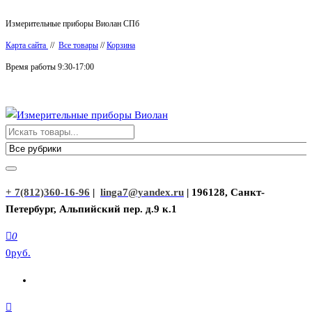
Перейти
Измерительные приборы Виолан СПб
к
Карта сайта
//
Все товары
//
Корзина
содержимому
Время работы 9:30-17:00
Измерительные приборы Виолан
+ 7(812)360-16-96
|
linga7@yandex.ru
| 196128, Санкт-
Петербург, Альпийский пер. д.9 к.1
0
0руб.