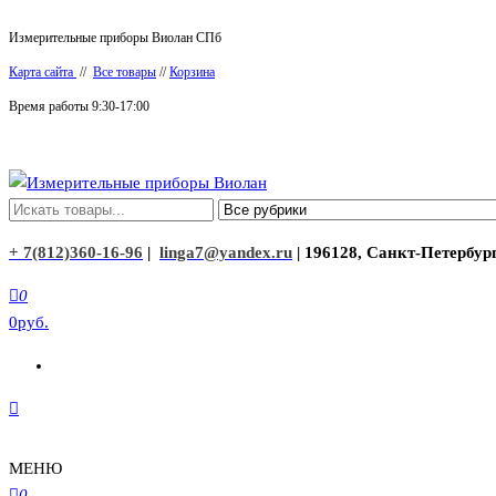
Перейти
Измерительные приборы Виолан СПб
к
Карта сайта
//
Все товары
//
Корзина
содержимому
Время работы 9:30-17:00
Измерительные приборы Виолан
+ 7(812)360-16-96
|
linga7@yandex.ru
| 196128, Санкт-Петербург
0
0руб.
МЕНЮ
0