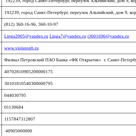
192239, город Санкт-Петербург, переулок Альпийский, дом 9, кор
192239, город Санкт-Петербург, переулок Альпийский, дом 9, корп
(812) 360-16-96, 360-10-97
Linga2005@yandex.ru
Linga7@yandex.ru
t3601696@yandex.ru
www.violanspb.ru
Филиал Петровский ПАО Банка «ФК Открытие» г. Санкт-Петер
40702810905200000175
30101810540300000795
044030795
01130684
1157847112807
40905000000