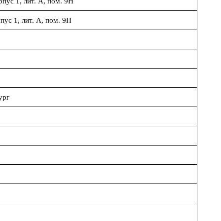
пус 1, лит. А, пом. 9Н
ус 1, лит. А, пом. 9Н
бург