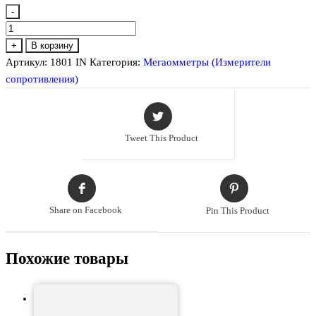
-
Количество
товара
+
В корзину
1801
Артикул:
1801 IN
Категория:
Мегаомметры (Измерители
IN
сопротивления)
Измеритель
сопротивления
изоляции.
Tweet This Product
Share on Facebook
Pin This Product
Похожие товары