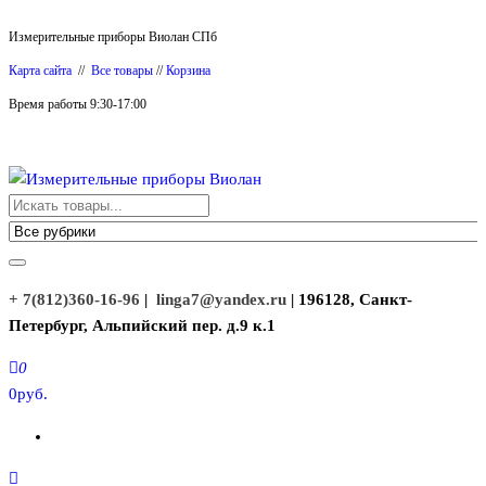
Перейти
Измерительные приборы Виолан СПб
к
Карта сайта
//
Все товары
//
Корзина
содержимому
Время работы 9:30-17:00
Измерительные приборы Виолан
+ 7(812)360-16-96
|
linga7@yandex.ru
| 196128, Санкт-
Петербург, Альпийский пер. д.9 к.1
0
0руб.