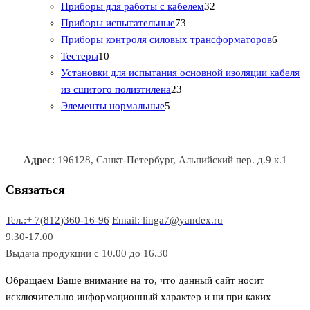
1
р
о
о
о
3
а
Приборы для работы с кабелем
32
т
а
в
в
7
в
2
р
Приборы испытательные
73
о
а
а
3
т
а
6
Приборы контроля силовых трансформаторов
6
1
в
р
р
т
о
т
Тестеры
10
0
а
о
о
о
в
о
Установки для испытания основной изоляции кабеля
т
р
в
в
2
в
а
в
из сшитого полиэтилена
23
о
о
5
3
а
р
а
Элементы нормальные
5
в
в
т
т
р
а
р
а
о
о
а
о
р
в
в
в
Адрес
: 196128, Санкт-Петербург, Альпийский пер. д.9 к.1
о
а
а
в
р
р
Связаться
о
а
Тел.:+ 7(812)360-16-96
Email: linga7@yandex.ru
в
9.30-17.00
Выдача продукции с 10.00 до 16.30
Обращаем Ваше внимание на то, что данный сайт носит
исключительно информационный характер и ни при каких