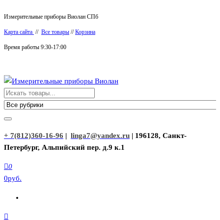
Перейти
Измерительные приборы Виолан СПб
к
Карта сайта
//
Все товары
//
Корзина
содержимому
Время работы 9:30-17:00
Измерительные приборы Виолан
+ 7(812)360-16-96
|
linga7@yandex.ru
| 196128, Санкт-
Петербург, Альпийский пер. д.9 к.1
0
0руб.