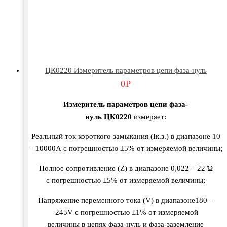
ЦК0220 Измеритель параметров цепи фаза-нуль
0
Р
Измеритель
параметро
в
цепи
фаза-
нуль
ЦК0220
измеряет
:
Реальный
ток
короткого
замыкания
(Ік.з.) в
диапазоне
10
–
10000А
с
погрешностью
±5%
от
измеряемой
в
еличины
;
Полное
сопроти
в
ление
(Z) в
диапазоне
0,022 – 22 Ώ
с
погрешностью
±5%
от
измеряемой
в
еличины
;
Напряжение
переменного
тока
(V) в
диапазоне
180 –
245V
с
погрешностью
±1%
от
измеряемой
в
еличины
в
цепях
фаза-нуль
и
фаза-заземление