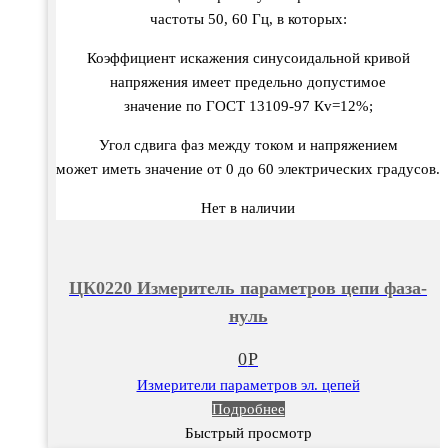
частоты
50, 60
Гц
, в
которых
:
Коэффициент
искажения
синусоидальной
крив
ой
напряжения
имеет
предельно
допустимое
значение
по
ГОСТ
13109-97
Кv
=12%;
Угол
сд
вига фаз
между
током
и
напряжением
может
иметь
значение
от
0
до
60
электрических
градусо
в.
Нет в наличии
ЦК0220 Измеритель параметров цепи фаза-
нуль
0
Р
Измерители параметров эл. цепей
Подробнее
Быстрый просмотр