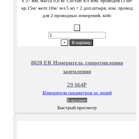
х 57 мм, масса 0,6 кг. Состав: к-т изм. проводов (3 шт
кр.15м/ желт.10м/ зел.5 м) + 2 доп.штыря, изм. провод
для 2-проводных измерений, кейс
-
Количество
товара
+
В корзину
8020
ER
8020 ER Измеритель сопротивления
Измеритель
заземления
сопротивления
заземления
29 664
Р
Измерители параметров эл. цепей
В корзину
Быстрый просмотр