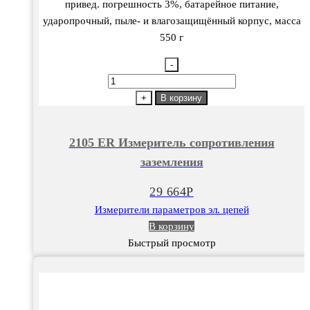
привед. погрешность 3%, батарейное питание,
ударопрочный, пыле- и влагозащищённый корпус, масса
550 г
-
Количество
товара
+
В корзину
2105
ER
2105 ER Измеритель сопротивления
Измеритель
заземления
сопротивления
заземления
29 664
Р
Измерители параметров эл. цепей
В корзину
Быстрый просмотр