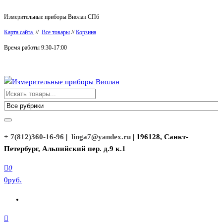
Перейти
Измерительные приборы Виолан СПб
к
Карта сайта
//
Все товары
//
Корзина
содержимому
Время работы 9:30-17:00
Измерительные приборы Виолан
+ 7(812)360-16-96
|
linga7@yandex.ru
| 196128, Санкт-
Петербург, Альпийский пер. д.9 к.1
0
0руб.