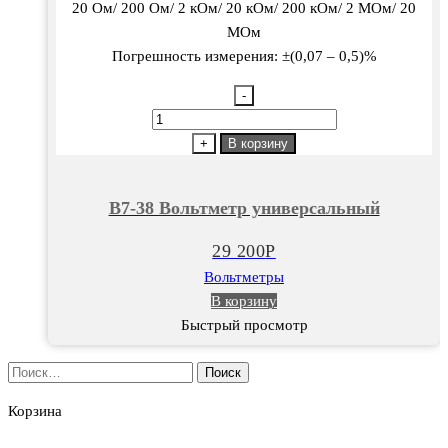
20 Ом/ 200 Ом/ 2 кОм/ 20 кОм/ 200 кОм/ 2 МОм/ 20
МОм
Погрешность измерения: ±(0,07 – 0,5)%
-
Количество
товара
+
В корзину
В7-
38
В7-38 Вольтметр универсальный
Вольтметр
универсальный
29 200
Р
Вольтметры
В корзину
Быстрый просмотр
Найти:
Корзина