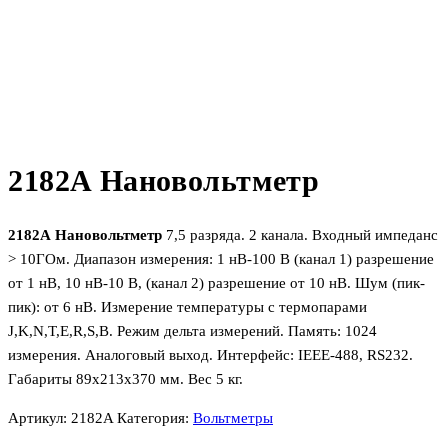
2182A Нановольтметр
2182A Нановольтметр
7,5 разряда. 2 канала. Входный импеданс
> 10ГОм. Диапазон измерения: 1 нВ-100 В (канал 1) разрешение
от 1 нВ, 10 нВ-10 В, (канал 2) разрешение от 10 нВ. Шум (пик-
пик): от 6 нВ. Измерение температуры с термопарами
J,K,N,T,E,R,S,B. Режим дельта измерений. Память: 1024
измерения. Аналоговый выход. Интерфейс: IEEE-488, RS232.
Габариты 89х213х370 мм. Вес 5 кг.
Артикул:
2182A
Категория:
Вольтметры