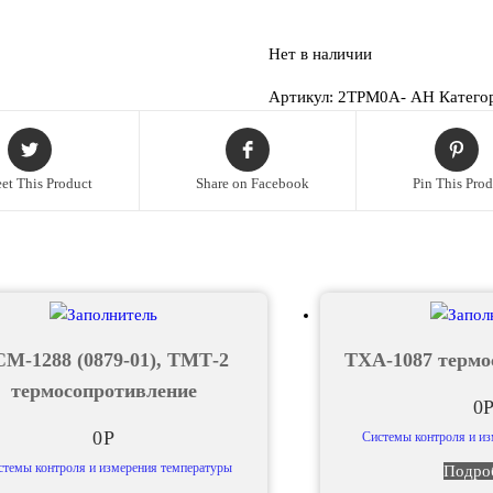
Нет в наличии
Артикул:
2ТРМ0А- АН
Катего
et This Product
Share on Facebook
Pin This Pro
М-1288 (0879-01), ТМТ-2
ТХА-1087 термо
термосопротивление
0
0
Р
Системы контроля и и
стемы контроля и измерения температуры
Подро