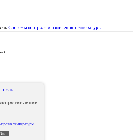
рия:
Системы контроля и измерения температуры
duct
сопротивление
Р
змерения температуры
бнее