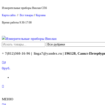
Перейти
Измерительные приборы Виолан СПб
к
Карта сайта
//
Все товары
//
Корзина
содержимому
Время работы 9:30-17:00
Измерительные приборы Виолан
+ 7(812)360-16-96
|
linga7@yandex.ru
| 196128, Санкт-Петербург
0
0руб.
МЕНЮ
0