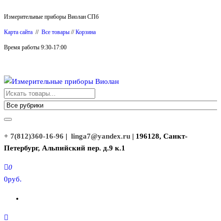
Перейти
Измерительные приборы Виолан СПб
к
Карта сайта
//
Все товары
//
Корзина
содержимому
Время работы 9:30-17:00
Измерительные приборы Виолан
+ 7(812)360-16-96
|
linga7@yandex.ru
| 196128, Санкт-
Петербург, Альпийский пер. д.9 к.1
0
0руб.