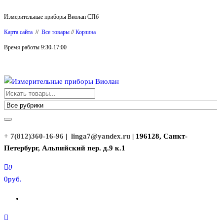
Перейти
Измерительные приборы Виолан СПб
к
Карта сайта
//
Все товары
//
Корзина
содержимому
Время работы 9:30-17:00
Измерительные приборы Виолан
+ 7(812)360-16-96
|
linga7@yandex.ru
| 196128, Санкт-
Петербург, Альпийский пер. д.9 к.1
0
0руб.