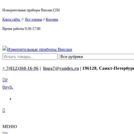
Перейти
Измерительные приборы Виолан СПб
к
Карта сайта
//
Все товары
//
Корзина
содержимому
Время работы 9:30-17:00
Измерительные приборы Виолан
+ 7(812)360-16-96
|
linga7@yandex.ru
| 196128, Санкт-Петербург
0
0руб.
МЕНЮ
0