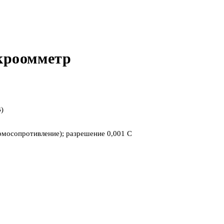
кроомметр
)
рмосопротивление); разрешение 0,001 С