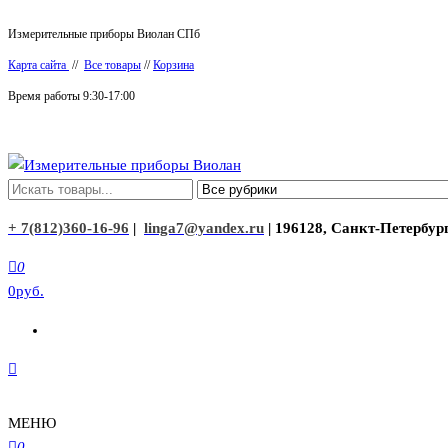
Перейти
Измерительные приборы Виолан СПб
к
Карта сайта
//
Все товары
//
Корзина
содержимому
Время работы 9:30-17:00
Измерительные приборы Виолан
+ 7(812)360-16-96
|
linga7@yandex.ru
| 196128, Санкт-Петербург
0
0руб.
МЕНЮ
0