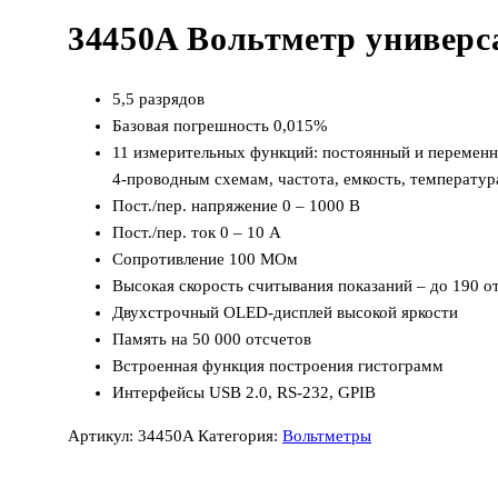
34450A Вольтметр универ
5,5 разрядов
Базовая погрешность 0,015%
11 измерительных функций: постоянный и переменны
4-проводным схемам, частота, емкость, температур
Пост./пер. напряжение 0 – 1000 В
Пост./пер. ток 0 – 10 А
Сопротивление 100 МОм
Высокая скорость считывания показаний – до 190 о
Двухстрочный OLED-дисплей высокой яркости
Память на 50 000 отсчетов
Встроенная функция построения гистограмм
Интерфейсы USB 2.0, RS-232, GPIB
Артикул:
34450A
Категория:
Вольтметры