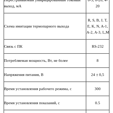
Перестраиваемый унифицированный токовый
0-5, 0-20, 4-
выход, мА
20
R, S, B, J, T,
Схема имитации термопарного выхода
E, K, N, A-1,
A-2, A-3, L,M
Связь с ПК
RS-232
Потребляемая мощность, Вт, не более
8
Напряжения питания, В
24 ± 0,5
Время установления рабочего режима, с
300
Время установления показаний, с
0.5