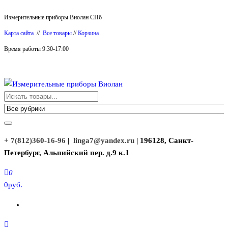
Перейти
Измерительные приборы Виолан СПб
к
Карта сайта
//
Все товары
//
Корзина
содержимому
Время работы 9:30-17:00
Измерительные приборы Виолан
+ 7(812)360-16-96
|
linga7@yandex.ru
| 196128, Санкт-
Петербург, Альпийский пер. д.9 к.1
0
0руб.