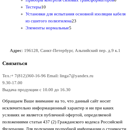
Приборы контроля силовых трансформаторов
6
1
в
р
р
т
о
т
Тестеры
10
0
а
о
о
о
в
о
Установки для испытания основной изоляции кабеля
т
р
в
в
2
в
а
в
из сшитого полиэтилена
23
о
о
5
3
а
р
а
Элементы нормальные
5
в
в
т
т
р
а
р
а
о
о
а
о
р
в
в
в
Адрес
: 196128, Санкт-Петербург, Альпийский пер. д.9 к.1
о
а
а
в
р
р
Связаться
о
а
Тел.:+ 7(812)360-16-96
Email: linga7@yandex.ru
в
9.30-17.00
Выдача продукции с 10.00 до 16.30
Обращаем Ваше внимание на то, что данный сайт носит
исключительно информационный характер и ни при каких
условиях не является публичной офертой, определяемой
положениями статьи 437 (2) Гражданского кодекса Российской
Федерации. Для получения подробной информации о стоимости