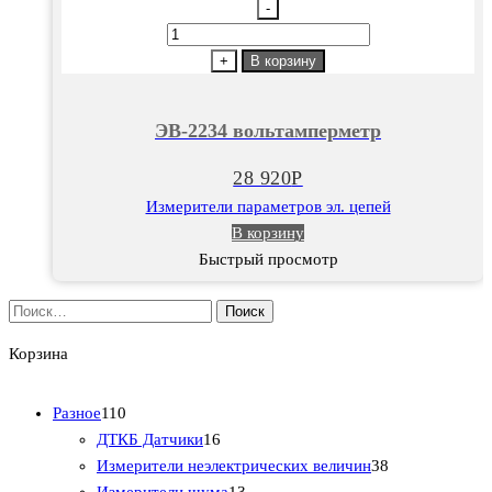
-
Количество
товара
+
В корзину
ЭВ-2234
вольтамперметр
ЭВ-2234 вольтамперметр
28 920
Р
Измерители параметров эл. цепей
В корзину
Быстрый просмотр
Найти:
Корзина
1
Разное
110
1
1
ДТКБ Датчики
16
0
6
3
Измерители неэлектрических величин
38
т
т
1
8