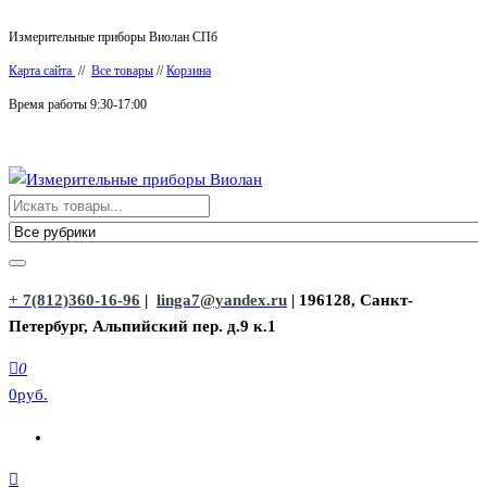
Перейти
Измерительные приборы Виолан СПб
к
Карта сайта
//
Все товары
//
Корзина
содержимому
Время работы 9:30-17:00
Измерительные приборы Виолан
+ 7(812)360-16-96
|
linga7@yandex.ru
| 196128, Санкт-
Петербург, Альпийский пер. д.9 к.1
0
0руб.