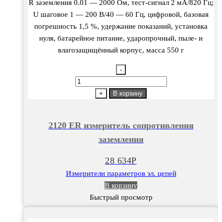
R заземления 0.01 — 2000 Ом, тест-сигнал 2 мА/820 Гц;
U шаговое 1 — 200 В/40 — 60 Гц, цифровой, базовая
погрешность 1,5 %, удержание показаний, установка
нуля, батарейное питание, ударопрочный, пыле- и
влагозащищённый корпус, масса 550 г
-
Количество
товара
+
В корзину
2120
ER
2120 ER измеритель сопротивления
измеритель
заземления
сопротивления
заземления
28 634
Р
Измерители параметров эл. цепей
В корзину
Быстрый просмотр