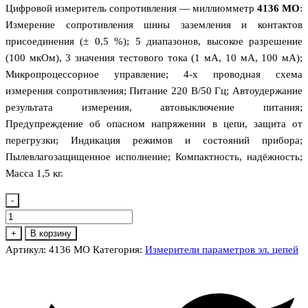
Цифровой измеритель сопротивления — миллиомметр
4136 MO
:
Измерение сопротивления шины заземления и контактов
присоединения (± 0,5 %); 5 диапазонов, высокое разрешение
(100 мкОм), 3 значения тестового тока (1 мА, 10 мА, 100 мА);
Микропроцессорное управление; 4-х проводная схема
измерения сопротивления; Питание 220 В/50 Гц; Автоудержание
результата измерения, автовыключение питания;
Предупреждение об опасном напряжении в цепи, защита от
перегрузки; Индикация режимов и состояний прибора;
Пылевлагозащищенное исполнение; Компактность, надёжность;
Масса 1,5 кг.
-
Количество
товара
+
В корзину
4136
Артикул:
4136 MO
Категория:
Измерители параметров эл. цепей
MO
Цифровой
измеритель