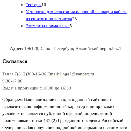
1
в
р
р
т
о
т
Тестеры
10
0
а
о
о
о
в
о
Установки для испытания основной изоляции кабеля
т
р
в
в
2
в
а
в
из сшитого полиэтилена
23
о
о
5
3
а
р
а
Элементы нормальные
5
в
в
т
т
р
а
р
а
о
о
а
о
р
в
в
в
Адрес
: 196128, Санкт-Петербург, Альпийский пер. д.9 к.1
о
а
а
в
р
р
Связаться
о
а
Тел.:+ 7(812)360-16-96
Email: linga7@yandex.ru
в
9.30-17.00
Выдача продукции с 10.00 до 16.30
Обращаем Ваше внимание на то, что данный сайт носит
исключительно информационный характер и ни при каких
условиях не является публичной офертой, определяемой
положениями статьи 437 (2) Гражданского кодекса Российской
Федерации. Для получения подробной информации о стоимости