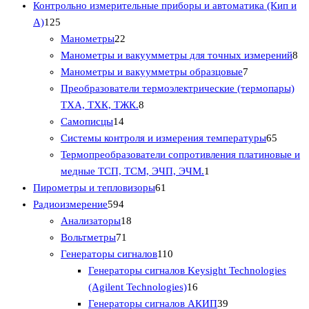
о
о
о
о
а
2
р
а
Контрольно измерительные приборы и автоматика (Кип и
1
в
в
в
в
р
т
о
р
А)
125
2
а
а
2
о
о
в
а
Манометры
22
5
р
р
2
в
в
8
Манометры и вакуумметры для точных измерений
8
т
о
о
т
а
7
т
Манометры и вакуумметры образцовые
7
о
в
в
о
р
т
о
Преобразователи термоэлектрические (термопары)
в
в
8
а
о
в
ТХА, ТХК, ТЖК.
8
а
1
а
т
в
а
Самописцы
14
р
4
р
о
а
6
р
Системы контроля и измерения температуры
65
о
т
а
в
р
5
о
Термопреобразователи сопротивления платиновые и
в
о
а
1
о
т
в
медные ТСП, ТСМ, ЭЧП, ЭЧМ.
1
в
р
6
т
в
о
Пирометры и тепловизоры
61
а
5
о
1
о
в
Радиоизмерение
594
р
9
1
в
т
в
а
Анализаторы
18
о
4
7
8
о
а
р
Вольтметры
71
в
т
1
т
в
1
р
о
Генераторы сигналов
110
о
т
о
а
1
в
Генераторы сигналов Keysight Technologies
в
о
в
р
0
1
(Agilent Technologies)
16
а
в
а
т
6
3
Генераторы сигналов АКИП
39