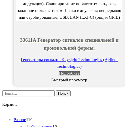
модуляция). Свиппирование по частоте: лин., лог.,
заданное пользователем. Пачки импульсов: непрерывно
или стробированные. USB, LAN (LXI-C) (опция GPIB)
33611A Генератор сигналов специальной и
произвольной формы.
Генераторы сигналов Keysight Technologies (Agilent
Technologies)
Подробнее
Быстрый просмотр
Найти:
Корзина
1
Разное
110
1
1
ДТКБ Датчики
16