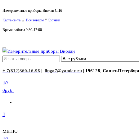
Перейти
Измерительные приборы Виолан СПб
к
Карта сайта
//
Все товары
//
Корзина
содержимому
Время работы 9:30-17:00
Измерительные приборы Виолан
+ 7(812)360-16-96
|
linga7@yandex.ru
| 196128, Санкт-Петербург
0
0руб.
МЕНЮ
0