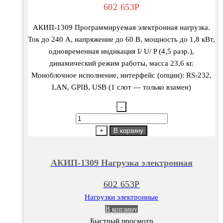
602 653
Р
АКИП-1309 Программируемая электронная нагрузка.
Ток до 240 А, напряжение до 60 В, мощность до 1,8 кВт,
одновременная индикация I/ U/ P (4,5 разр.),
динамический режим работы, масса 23,6 кг.
Моноблочное исполнение, интерфейс (опции): RS-232,
LAN, GPIB, USB (1 слот — только взамен)
-
Количество
товара
+
В корзину
АКИП-1309
Нагрузка
АКИП-1309 Нагрузка электронная
электронная
602 653
Р
Нагрузки электронные
В корзину
Быстрый просмотр