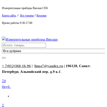
Перейти
Измерительные приборы Виолан СПб
к
Карта сайта
//
Все товары
//
Корзина
содержимому
Время работы 9:30-17:00
Измерительные приборы Виолан
+ 7(812)360-16-96
|
linga7@yandex.ru
| 196128, Санкт-
Петербург, Альпийский пер. д.9 к.1
0
0руб.