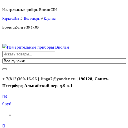
Перейти
Измерительные приборы Виолан СПб
к
Карта сайта
//
Все товары
//
Корзина
содержимому
Время работы 9:30-17:00
Измерительные приборы Виолан
+ 7(812)360-16-96
|
linga7@yandex.ru
| 196128, Санкт-
Петербург, Альпийский пер. д.9 к.1
0
0руб.