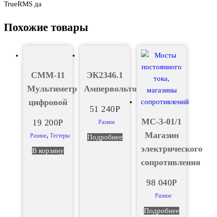
TrueRMS да
Похожие товары
CMM-11
ЭК2346.1
Мультиметр
Ампервольтомметр
цифровой
51 240
Р
МС-3-01/1
19 200
Р
Разное
Магазин
,
Разное
Тестеры
Подробнее
электрического
В корзину
сопротивления
98 040
Р
Разное
Подробнее