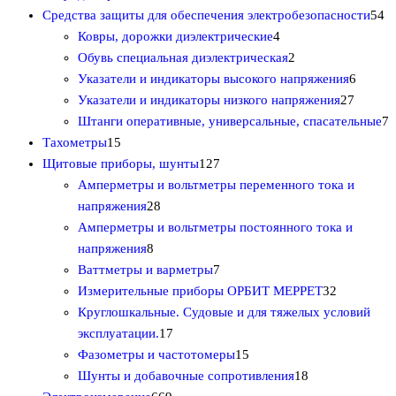
1
а
т
о
о
5
Средства защиты для обеспечения электробезопасности
54
т
р
о
в
4
в
4
Ковры, дорожки диэлектрические
4
о
о
в
а
т
2
т
Обувь специальная диэлектрическая
2
в
в
а
р
о
т
6
о
Указатели и индикаторы высокого напряжения
6
а
р
о
в
о
2
т
в
Указатели и индикаторы низкого напряжения
27
р
о
в
а
в
7
о
а
7
Штанги оперативные, универсальные, спасательные
7
1
о
в
р
а
т
в
р
т
Тахометры
15
5
в
1
а
р
о
а
а
о
Щитовые приборы, шунты
127
т
2
а
в
р
в
Амперметры и вольтметры переменного тока и
о
2
7
а
о
а
напряжения
28
в
8
т
р
в
р
Амперметры и вольтметры постоянного тока и
а
8
т
о
о
о
напряжения
8
р
т
о
в
7
в
в
Ваттметры и варметры
7
о
о
в
а
т
3
Измерительные приборы ОРБИТ МЕРРЕТ
32
в
в
а
р
о
2
Круглошкальные. Судовые и для тяжелых условий
а
р
1
о
в
т
эксплуатации.
17
р
о
7
в
а
1
о
Фазометры и частотомеры
15
о
в
т
р
5
1
в
Шунты и добавочные сопротивления
18