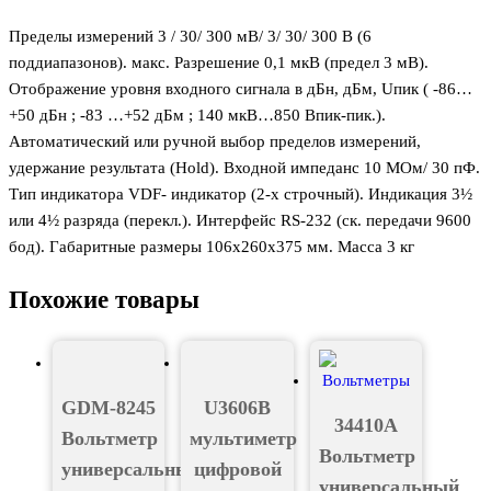
Пределы измерений 3 / 30/ 300 мВ/ 3/ 30/ 300 В (6
поддиапазонов). макс. Разрешение 0,1 мкВ (предел 3 мВ).
Отображение уровня входного сигнала в дБн, дБм, Uпик ( -86…
+50 дБн ; -83 …+52 дБм ; 140 мкВ…850 Впик-пик.).
Автоматический или ручной выбор пределов измерений,
удержание результата (Hold). Входной импеданс 10 МОм/ 30 пФ.
Тип индикатора VDF- индикатор (2-х строчный). Индикация 3½
или 4½ разряда (перекл.). Интерфейс RS-232 (ск. передачи 9600
бод). Габаритные размеры 106x260x375 мм. Масса 3 кг
Похожие товары
GDM-8245
U3606В
34410А
Вольтметр
мультиметр
Вольтметр
универсальный
цифровой
универсальный