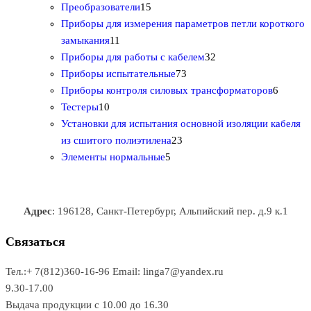
р
о
2
1
о
в
т
Преобразователи
15
о
в
0
5
в
а
о
Приборы для измерения параметров петли короткого
1
в
а
т
т
р
в
замыкания
11
1
р
о
о
о
3
а
Приборы для работы с кабелем
32
т
а
в
в
7
в
2
р
Приборы испытательные
73
о
а
а
3
т
а
6
Приборы контроля силовых трансформаторов
6
1
в
р
р
т
о
т
Тестеры
10
0
а
о
о
о
в
о
Установки для испытания основной изоляции кабеля
т
р
в
в
2
в
а
в
из сшитого полиэтилена
23
о
о
5
3
а
р
а
Элементы нормальные
5
в
в
т
т
р
а
р
а
о
о
а
о
р
в
в
в
Адрес
: 196128, Санкт-Петербург, Альпийский пер. д.9 к.1
о
а
а
в
р
р
Связаться
о
а
Тел.:+ 7(812)360-16-96
Email: linga7@yandex.ru
в
9.30-17.00
Выдача продукции с 10.00 до 16.30