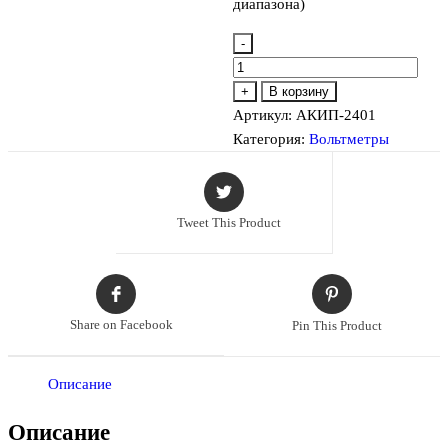
диапазона)
-
Количество
товара
+
В корзину
АКИП-2401
Артикул:
АКИП-2401
Вольтметр
Категория:
Вольтметры
переменного
напряжения
Tweet This Product
Share on Facebook
Pin This Product
Описание
Описание