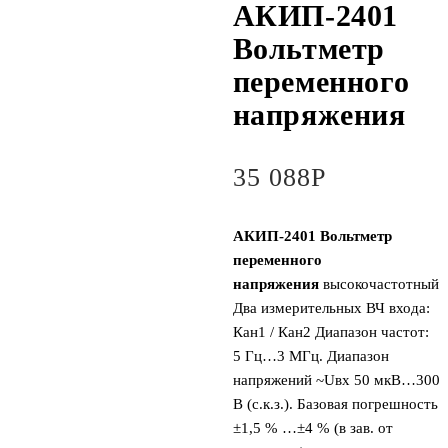
АКИП-2401
Вольтметр
переменного
напряжения
35 088
Р
АКИП-2401 Вольтметр
переменного
напряжения
высокочастотный.
Два измерительных ВЧ входа:
Кан1 / Кан2 Диапазон частот:
5 Гц…3 МГц. Диапазон
напряжений ~Uвх 50 мкВ…300
В (с.к.з.). Базовая погрешность
±1,5 % …±4 % (в зав. от