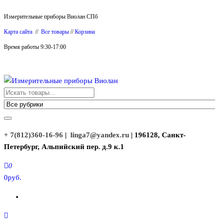
Перейти
Измерительные приборы Виолан СПб
к
Карта сайта
//
Все товары
//
Корзина
содержимому
Время работы 9:30-17:00
Измерительные приборы Виолан
+ 7(812)360-16-96
|
linga7@yandex.ru
| 196128, Санкт-
Петербург, Альпийский пер. д.9 к.1
0
0руб.