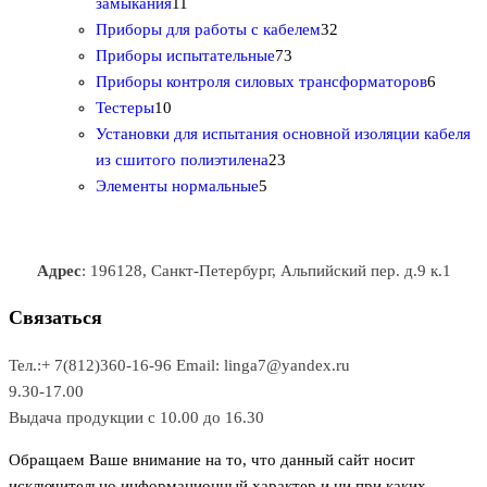
1
в
а
т
т
р
в
замыкания
11
1
р
о
о
о
3
а
Приборы для работы с кабелем
32
т
а
в
в
7
в
2
р
Приборы испытательные
73
о
а
а
3
т
а
6
Приборы контроля силовых трансформаторов
6
1
в
р
р
т
о
т
Тестеры
10
0
а
о
о
о
в
о
Установки для испытания основной изоляции кабеля
т
р
в
в
2
в
а
в
из сшитого полиэтилена
23
о
о
5
3
а
р
а
Элементы нормальные
5
в
в
т
т
р
а
р
а
о
о
а
о
р
в
в
в
Адрес
: 196128, Санкт-Петербург, Альпийский пер. д.9 к.1
о
а
а
в
р
р
Связаться
о
а
Тел.:+ 7(812)360-16-96
Email: linga7@yandex.ru
в
9.30-17.00
Выдача продукции с 10.00 до 16.30
Обращаем Ваше внимание на то, что данный сайт носит
исключительно информационный характер и ни при каких