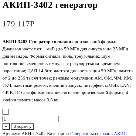
АКИП-3402 генератор
179 117
Р
АКИП-3402 Генератор сигналов
произвольной формы.
Диапазон частот от 1 мкГц до 50 МГц для синуса и до 25 МГц
для меандра. Формы сигнала: пила, треугольник, шум,
постоянное смещение, импульс с регулируемым временем
нарастания; ЦАП 14 бит, частота дискретизации 50 МГц, память
от 2 до 256 тысяч точек; режимы модуляции: АМ, ФМ, ЧМ, ИМ,
ГКЧ, пакетный режим; внешний запуск; интерфейсы USB, LAN,
GPIB, ПО для формирования сигналов произвольной формы, 4
ячейки памяти; масса 3,6 кг
-
Количество
товара
+
В корзину
АКИП-3402
Артикул:
АКИП-3402
Категория:
Генераторы сигналов АКИП