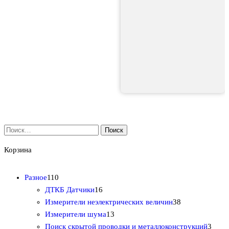
Найти:
Корзина
1
Разное
110
1
1
ДТКБ Датчики
16
0
6
3
Измерители неэлектрических величин
38
т
т
1
8
Измерители шума
13
о
о
3
т
3
Поиск скрытой проводки и металлоконструкций
3