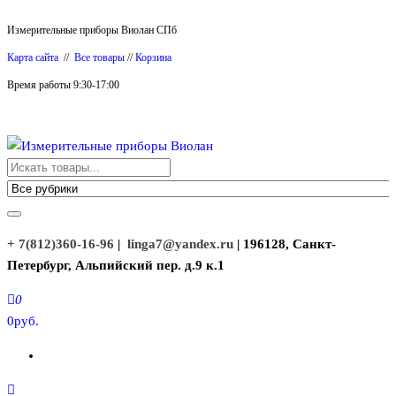
Перейти
Измерительные приборы Виолан СПб
к
Карта сайта
//
Все товары
//
Корзина
содержимому
Время работы 9:30-17:00
Измерительные приборы Виолан
+ 7(812)360-16-96
|
linga7@yandex.ru
| 196128, Санкт-
Петербург, Альпийский пер. д.9 к.1
0
0руб.