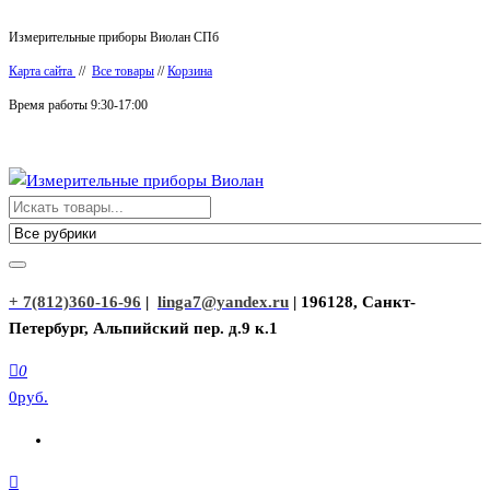
Перейти
Измерительные приборы Виолан СПб
к
Карта сайта
//
Все товары
//
Корзина
содержимому
Время работы 9:30-17:00
Измерительные приборы Виолан
+ 7(812)360-16-96
|
linga7@yandex.ru
| 196128, Санкт-
Петербург, Альпийский пер. д.9 к.1
0
0руб.