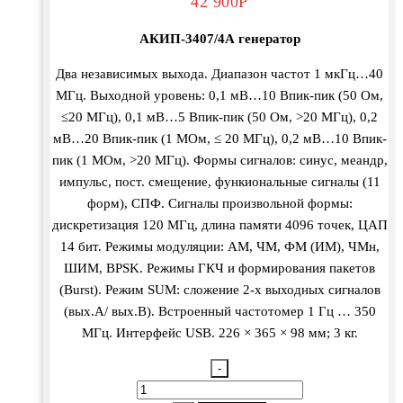
42 900
Р
АКИП-3407/4А генератор
Два независимых выхода. Диапазон частот 1 мкГц…40
МГц. Выходной уровень: 0,1 мВ…10 Впик-пик (50 Ом,
≤20 МГц), 0,1 мВ…5 Впик-пик (50 Ом, >20 МГц), 0,2
мВ…20 Впик-пик (1 МОм, ≤ 20 МГц), 0,2 мВ…10 Впик-
пик (1 МОм, >20 МГц). Формы сигналов: синус, меандр,
импульс, пост. смещение, функиональные сигналы (11
форм), СПФ. Сигналы произвольной формы:
дискретизация 120 МГц, длина памяти 4096 точек, ЦАП
14 бит. Режимы модуляции: АМ, ЧМ, ФМ (ИМ), ЧМн,
ШИМ, BPSK. Режимы ГКЧ и формирования пакетов
(Burst). Режим SUM: сложение 2-х выходных сигналов
(вых.А/ вых.В). Встроенный частотомер 1 Гц … 350
МГц. Интерфейс USB. 226 × 365 × 98 мм; 3 кг.
-
Количество