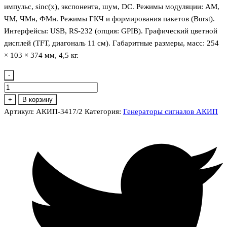
импульс, sinc(x), экспонента, шум, DC. Режимы модуляции: АМ,
ЧМ, ЧМн, ФМн. Режимы ГКЧ и формирования пакетов (Burst).
Интерфейсы: USB, RS-232 (опция: GPIB). Графический цветной
дисплей (TFT, диагональ 11 см). Габаритные размеры, масс: 254
× 103 × 374 мм, 4,5 кг.
-
Количество
товара
+
В корзину
АКИП-3417/2
Артикул:
АКИП-3417/2
Категория:
Генераторы сигналов АКИП
Генератор