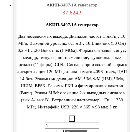
АКИП-3407/1А генератор
37 824
Р
АКИП-3407/1А генератор
Два независимых выхода. Диапазон частот 1 мкГц…10
МГц. Выходной уровень: 0,1 мВ…10 Впик-пик (50 Ом)
0,2 мВ…20 Впик-пик (1 МОм). Формы сигналов: синус,
меандр, импульс, пост. смещение, функиональные
сигналы (11 форм), СПФ. Сигналы произвольной формы:
дискретизация 120 МГц, длина памяти 4096 точек, ЦАП
14 бит. Режимы модуляции: АМ, ЧМ, ФМ (ИМ), ЧМн,
ШИМ, BPSK. Режимы ГКЧ и формирования пакетов
(Burst). Режим SUM: сложение 2-х выходных сигналов
(вых.А/ вых.В). Встроенный частотомер 1 Гц … 350
МГц. Интерфейс USB. 226 × 365 × 98 мм; 3 кг.
-
Количество