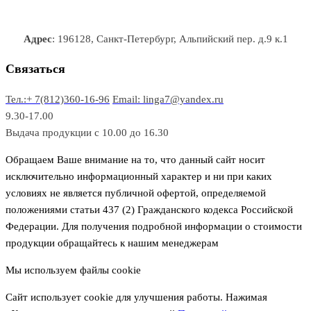
в
в
т
т
р
а
р
а
о
о
а
о
р
в
в
в
Адрес
: 196128, Санкт-Петербург, Альпийский пер. д.9 к.1
о
а
а
в
р
р
Связаться
о
а
Тел.:+ 7(812)360-16-96
Email: linga7@yandex.ru
в
9.30-17.00
Выдача продукции с 10.00 до 16.30
Обращаем Ваше внимание на то, что данный сайт носит
исключительно информационный характер и ни при каких
условиях не является публичной офертой, определяемой
положениями статьи 437 (2) Гражданского кодекса Российской
Федерации. Для получения подробной информации о стоимости
продукции обращайтесь к нашим менеджерам
Мы используем файлы cookie
Сайт использует cookie для улучшения работы. Нажимая