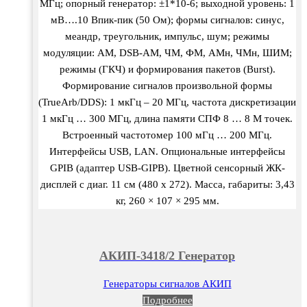
МГц; опорный генератор: ±1*10-6; выходной уровень: 1
мВ….10 Впик-пик (50 Ом); формы сигналов: синус,
меандр, треугольник, импульс, шум; режимы
модуляции: АМ, DSB-AM, ЧМ, ФМ, АМн, ЧМн, ШИМ;
режимы (ГКЧ) и формирования пакетов (Burst).
Формирование сигналов произвольной формы
(TrueArb/DDS): 1 мкГц – 20 МГц, частота дискретизации
1 мкГц … 300 МГц, длина памяти СПФ 8 … 8 М точек.
Встроенный частотомер 100 мГц … 200 МГц.
Интерфейсы USB, LAN. Опциональные интерфейсы
GPIB (адаптер USB-GIPB). Цветной сенсорный ЖК-
дисплей с диаг. 11 см (480 x 272). Масса, габариты: 3,43
кг, 260 × 107 × 295 мм.
АКИП-3418/2 Генератор
Генераторы сигналов АКИП
Подробнее