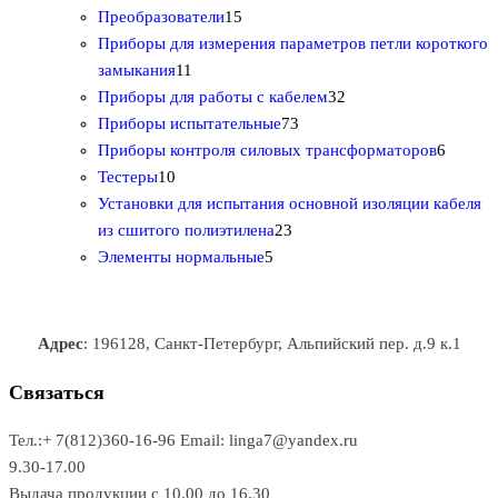
р
о
2
1
о
в
т
Преобразователи
15
о
в
0
5
в
а
о
Приборы для измерения параметров петли короткого
1
в
а
т
т
р
в
замыкания
11
1
р
о
о
о
3
а
Приборы для работы с кабелем
32
т
а
в
в
7
в
2
р
Приборы испытательные
73
о
а
а
3
т
а
6
Приборы контроля силовых трансформаторов
6
1
в
р
р
т
о
т
Тестеры
10
0
а
о
о
о
в
о
Установки для испытания основной изоляции кабеля
т
р
в
в
2
в
а
в
из сшитого полиэтилена
23
о
о
5
3
а
р
а
Элементы нормальные
5
в
в
т
т
р
а
р
а
о
о
а
о
р
в
в
в
Адрес
: 196128, Санкт-Петербург, Альпийский пер. д.9 к.1
о
а
а
в
р
р
Связаться
о
а
Тел.:+ 7(812)360-16-96
Email: linga7@yandex.ru
в
9.30-17.00
Выдача продукции с 10.00 до 16.30