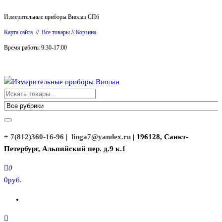
Перейти
Измерительные приборы Виолан СПб
к
Карта сайта
//
Все товары
//
Корзина
содержимому
Время работы 9:30-17:00
Измерительные приборы Виолан
+ 7(812)360-16-96
|
linga7@yandex.ru
| 196128, Санкт-
Петербург, Альпийский пер. д.9 к.1
0
0руб.