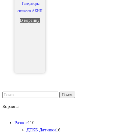
Генераторы
сигналов АКИП
В корзину
Найти:
Корзина
1
Разное
110
1
1
ДТКБ Датчики
16