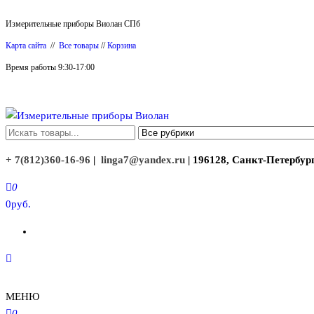
Перейти
Измерительные приборы Виолан СПб
к
Карта сайта
//
Все товары
//
Корзина
содержимому
Время работы 9:30-17:00
Измерительные приборы Виолан
+ 7(812)360-16-96
|
linga7@yandex.ru
| 196128, Санкт-Петербург
0
0руб.
МЕНЮ
0