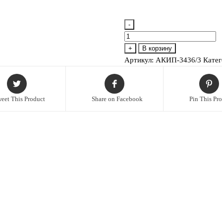
-
Количество
товара
+
В корзину
АКИП-3436/3
Артикул:
АКИП-3436/3
Катег
Генератор
сигналов
eet This Product
Share on Facebook
Pin This Pr