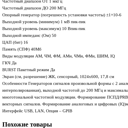
Частотный диапазон ОТ 1 мкГц
Частотный диапазон ДО 200 МГц
Опорный генератор (погрешность установки частоты) ±1×10-6
Выходной уровень (минимум) 1 мВ пик-пик
Выходной уровень (максимум) 10 Впик-пик
Выходной импеданс (Ом) 50
ЦАП (бит) 16
Память (СПФ) 40Мб
Виды модуляции АМ, ЧМ, ФМ, АМн, ЧМн, ФМн, ШИМ, IQ
ГКЧ Да
BURST Пакетный режим Да
Экран (см, разрешение) ЖК, сенсорный, 1024х600, 17,8 см
Особенности Генераторов сигналов произвольной формы с 2 анал
интерполированная), выходной частотой до 200 МГц и максималь
многотональной частотной модуляции. Формирование ПСПД/PRBS 
векторных сигналов. Формирование аналоговых и цифровых (IQ)
Интерфейс USB, LAN, Опция – GPIB
Похожие товары