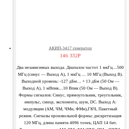
АКИП-3417 генератор
146 332
Р
Два независимых выхода. Диапазон частот 1 мкГц…500
МГц (синус — Выход A), 1 мкГц … 10 МГц (Выход B).
Выходной уровень: -127 дБм… + 13 дБм (50 Ом —
Выход A), 1 мВпик…10 Впик (50 Ом — Выход B).
Формы сигналов: Синус, прямоугольник, треугольник,
импульс, синхр, экспонента, шум, DC. Выход A:
модуляции (АМ, ЧМ, ЧМн, ФМн),ГКЧ, Пакетный
режим. Сигналы произвольной формы: дискретизация
120 МГц, длина памяти 4096 точек, ЦАП 14 бит.