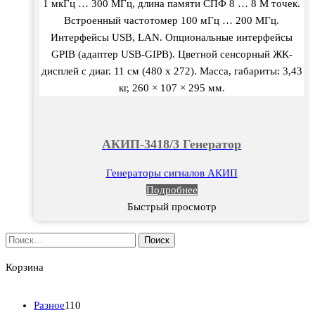
1 мкГц … 300 МГц, длина памяти СПФ 8 … 8 М точек.
Встроенный частотомер 100 мГц … 200 МГц.
Интерфейсы USB, LAN. Опциональные интерфейсы
GPIB (адаптер USB-GIPB). Цветной сенсорный ЖК-
дисплей с диаг. 11 см (480 x 272). Масса, габариты: 3,43
кг, 260 × 107 × 295 мм.
АКИП-3418/3 Генератор
Генераторы сигналов АКИП
Подробнее
Быстрый просмотр
Найти:
Корзина
1
Разное
110