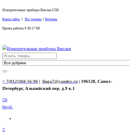
Перейти
Измерительные приборы Виолан СПб
к
Карта сайта
//
Все товары
//
Корзина
содержимому
Время работы 9:30-17:00
Измерительные приборы Виолан
+ 7(812)360-16-96
|
linga7@yandex.ru
| 196128, Санкт-
Петербург, Альпийский пер. д.9 к.1
0
0руб.