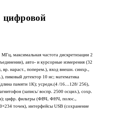
 цифровой
0 МГц, максимальная частота дискретизации 2
объединении), авто- и курсорные измерения (32
 вр. нараст., поперем.), вход внешн. синхр.,
ск.), пиковый детектор 10 нс; математика
длина памяти 1К); усредн.(4 /16…128/ 256),
гнитофон (запись/ воспр. 2500 осцил.), сохр.
ен); цифр. фильтры (ФВЧ, ФНЧ, полос.,
 480×234 точек), интерфейсы USB (сохранение