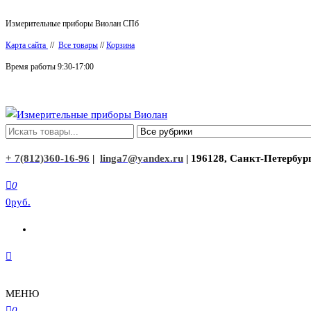
Перейти
Измерительные приборы Виолан СПб
к
Карта сайта
//
Все товары
//
Корзина
содержимому
Время работы 9:30-17:00
Измерительные приборы Виолан
+ 7(812)360-16-96
|
linga7@yandex.ru
| 196128, Санкт-Петербург
0
0руб.
МЕНЮ
0