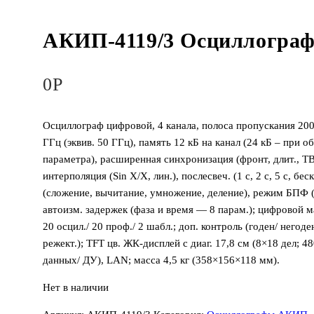
АКИП-4119/3 Осциллограф
0
Р
Осциллограф цифровой, 4 канала, полоса пропускания 20
ГГц (эквив. 50 ГГц), память 12 кБ на канал (24 кБ – при 
параметра), расширенная синхронизация (фронт, длит., ТВ,
интерполяция (Sin X/X, лин.), послесвеч. (1 с, 2 с, 5 с, бе
(сложение, вычитание, умножение, деление), режим БПФ (
автоизм. задержек (фаза и время — 8 парам.); цифровой ма
20 осцил./ 20 проф./ 2 шабл.; доп. контроль (годен/ негод
режект.); TFT цв. ЖК-дисплей с диаг. 17,8 см (8×18 дел;
данных/ ДУ), LAN; масса 4,5 кг (358×156×118 мм).
Нет в наличии