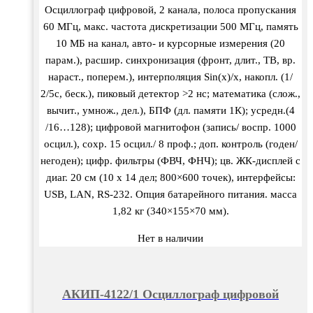
Осциллограф цифровой, 2 канала, полоса пропускания
60 МГц, макс. частота дискретизации 500 МГц, память
10 МБ на канал, авто- и курсорные измерения (20
парам.), расшир. синхронизация (фронт, длит., ТВ, вр.
нараст., поперем.), интерполяция Sin(x)/х, накопл. (1/
2/5с, беск.), пиковый детектор >2 нс; математика (слож.,
вычит., умнож., дел.), БПФ (дл. памяти 1К); усредн.(4
/16…128); цифровой магнитофон (запись/ воспр. 1000
осцил.), сохр. 15 осцил./ 8 проф.; доп. контроль (годен/
негоден); цифр. фильтры (ФВЧ, ФНЧ); цв. ЖК-дисплей с
диаг. 20 см (10 х 14 дел; 800×600 точек), интерфейсы:
USB, LAN, RS-232. Опция батарейного питания. масса
1,82 кг (340×155×70 мм).
Нет в наличии
АКИП-4122/1 Осциллограф цифровой