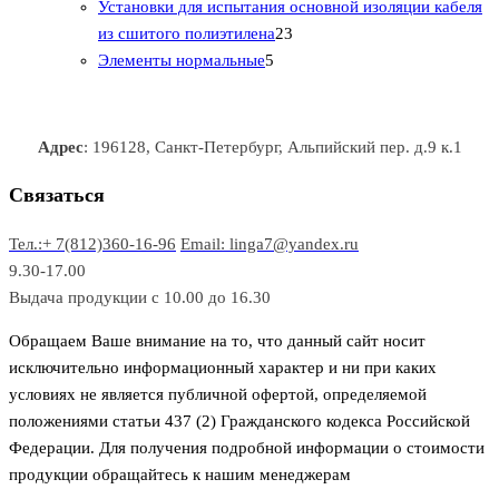
0
а
о
о
о
в
о
Установки для испытания основной изоляции кабеля
т
р
в
в
2
в
а
в
из сшитого полиэтилена
23
о
о
5
3
а
р
а
Элементы нормальные
5
в
в
т
т
р
а
р
а
о
о
а
о
р
в
в
в
Адрес
: 196128, Санкт-Петербург, Альпийский пер. д.9 к.1
о
а
а
в
р
р
Связаться
о
а
Тел.:+ 7(812)360-16-96
Email: linga7@yandex.ru
в
9.30-17.00
Выдача продукции с 10.00 до 16.30
Обращаем Ваше внимание на то, что данный сайт носит
исключительно информационный характер и ни при каких
условиях не является публичной офертой, определяемой
положениями статьи 437 (2) Гражданского кодекса Российской
Федерации. Для получения подробной информации о стоимости
продукции обращайтесь к нашим менеджерам