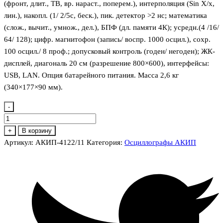
(фронт, длит., ТВ, вр. нараст., поперем.), интерполяция (Sin X/х,
лин.), накопл. (1/ 2/5с, беск.), пик. детектор >2 нс; математика
(слож., вычит., умнож., дел.), БПФ (дл. памяти 4К); усредн.(4 /16/
64/ 128); цифр. магнитофон (запись/ воспр. 1000 осцил.), сохр.
100 осцил./ 8 проф.; допусковый контроль (годен/ негоден); ЖК-
дисплей, диагональ 20 см (разрешение 800×600), интерфейсы:
USB, LAN. Опция батарейного питания. Масса 2,6 кг
(340×177×90 мм).
-
Количество
товара
+
В корзину
АКИП-4122/11
Артикул:
АКИП-4122/11
Категория:
Осциллографы АКИП
Осциллограф
цифровой