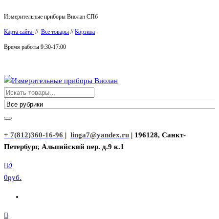
Перейти
Измерительные приборы Виолан СПб
к
Карта сайта
//
Все товары
//
Корзина
содержимому
Время работы 9:30-17:00
Измерительные приборы Виолан
+ 7(812)360-16-96
|
linga7@yandex.ru
| 196128, Санкт-
Петербург, Альпийский пер. д.9 к.1
0
0руб.