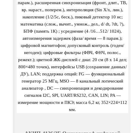
парам.), расширенная синхронизация (фронт, длит., ТВ,
вр. нараст., поперем.), интерполяция (Sin X/х, лин.),
накопление (1/2/5с, беск.), пиковый детектор 10 нс;
математика (слож., вычит., умнож., дел., d/ dt, ?dt, ?),
БПФ (память 1К) ; усреднение (4 /16…512/ 1024),
автоизмерения задержек (фаза/ время — 8 парам.);
цифровой магнитофон; допусковый контроль (годен/
негоден); цифровые фильтры (ФВЧ, ФНЧ, полос.,
режект.); цветной ЖК-дисплей с диаг. 20 см (8 х 14 дел;
800×480 точек), интерфейсы USB (сохранение данных/
ДУ), LAN; поддержка опций: FG — функциональный
генератор 25 МГц, MSO — 8 канальный логический
анализатор , DC — синхронизация и декодирование
сигналов I2C, SPI, UART/RS232, CAN, LIN; PA —
измерение мощности и ПКЭ; масса 6,2 кг, 352×224×112
мм.