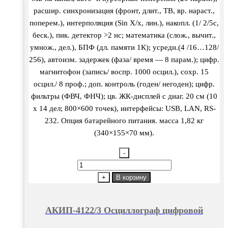
расшир. синхронизация (фронт, длит., ТВ, вр. нараст.,
поперем.), интерполяция (Sin X/х, лин.), накопл. (1/ 2/5с,
беск.), пик. детектор >2 нс; математика (слож., вычит.,
умнож., дел.), БПФ (дл. памяти 1К); усредн.(4 /16…128/
256), автоизм. задержек (фаза/ время — 8 парам.); цифр.
магнитофон (запись/ воспр. 1000 осцил.), сохр. 15
осцил./ 8 проф.; доп. контроль (годен/ негоден); цифр.
фильтры (ФВЧ, ФНЧ); цв. ЖК-дисплей с диаг. 20 см (10
х 14 дел; 800×600 точек), интерфейсы: USB, LAN, RS-
232. Опция батарейного питания. масса 1,82 кг
(340×155×70 мм).
-
Количество
товара
+
В корзину
АКИП-4122/3
Осциллограф
АКИП-4122/3 Осциллограф цифровой
цифровой