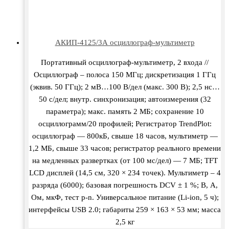
АКИП-4125/3А осциллограф-мультиметр
Портативный осциллограф-мультиметр, 2 входа //
Осциллограф – полоса 150 МГц; дискретизация 1 ГГц
(эквив. 50 ГГц); 2 мВ…100 В/дел (макс. 300 В); 2,5 нс…
50 с/дел; внутр. синхронизация; автоизмерения (32
параметра); макс. память 2 МБ; сохранение 10
осциллограмм/20 профилей; Регистратор TrendPlot:
осциллограф — 800кБ, свыше 18 часов, мультиметр —
1,2 МБ, свыше 33 часов; регистратор реального времени
на медленных развертках (от 100 мс/дел) — 7 МБ; TFT
LCD дисплей (14,5 см, 320 × 234 точек). Мультиметр – 4
разряда (6000); базовая погрешность DCV ± 1 %; В, А,
Ом, мкФ, тест p-n. Универсальное питание (Li-ion, 5 ч);
интерфейсы USB 2.0; габариты 259 × 163 × 53 мм; масса
2,5 кг